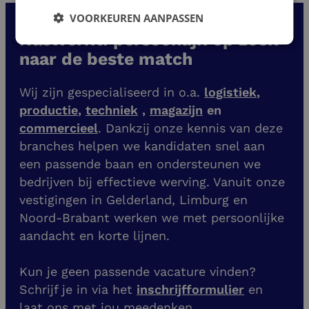
VOORKEUREN AANPASSEN
NasWerkt: persoonlijk op zoek
naar de beste match
Wij zijn gespecialiseerd in o.a.
logistiek
,
productie
,
techniek
,
magazijn
en
commercieel
. Dankzij onze kennis van deze
branches helpen we kandidaten snel aan
een passende baan en ondersteunen we
bedrijven bij effectieve werving. Vanuit onze
vestigingen
in Gelderland, Limburg en
Noord-Brabant werken we met persoonlijke
aandacht en korte lijnen.
Kun je geen passende vacature vinden?
Schrijf je in via het
inschrijfformulier
en
laat ons met jou meedenken.