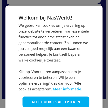
Chauffeur B-rijbewijs |
Welkom bij NasWerkt!
Rangeren
We gebruiken cookies om je ervaring op
onze website te verbeteren: van essentiële
Eindhoven
functies tot anonieme statistieken en
18,76
-
22,82
per uur
gepersonaliseerde content. Zo kunnen we
jou zo goed mogelijk aan een baan of
40 uur
personeel helpen. Je kunt zelf bepalen
welke cookies je toestaat.
Bekijk vacature
Klik op 'Voorkeuren aanpassen' om je
voorkeuren te beheren. Wil je een
optimale ervaring? Kies dan voor ‘Alle
1
2
3
...
4
cookies accepteren’.
Meer informatie.
ALLE COOKIES ACCEPTEREN