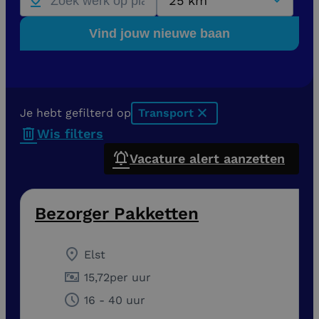
25 km
Vind jouw nieuwe baan
Je hebt gefilterd op
Transport
x
Wis filters
Vacature alert aanzetten
Bezorger Pakketten
Elst
15,72
per uur
16 - 40 uur