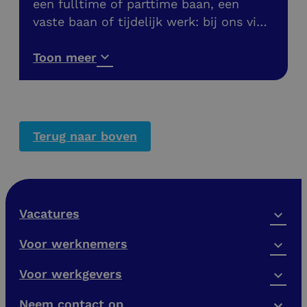
een fulltime of parttime baan, een
vaste baan of tijdelijk werk: bij ons vind
je meer dan 200 banen in de buurt. Ook
vacatures zonder diploma!
Toon meer
Terug naar boven
Vacatures
Voor werknemers
Voor werkgevers
Neem contact op