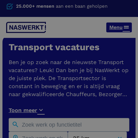
25.000+ mensen
aan een baan geholpen
Menu
Transport vacatures
Ben je op zoek naar de nieuwste Transport
vacatures? Leuk! Dan ben je bij NasWerkt op
de juiste plek. De Transportsector is
constant in beweging en er is altijd vraag
naar gekwalificeerde Chauffeurs, Bezorgers
en Planners. Er zijn veel verschillende
functies binnen de Transportbranche, elk
Toon meer
met hun eigen vereisten en specialiteiten.
Bijvoorbeeld B, C of CE chauffeur.