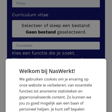
Curriculum vitae
Selecteer of sleep een bestand:
Geen bestand
geselecteerd.
Kies een functie die je zoekt.
Bijvoorbeeld productiemedewerker,
logistiek medewerker of administratief
Welkom bij NasWerkt!
medewerker.
We gebruiken cookies om je ervaring op
Kies de vestiging van jouw voorkeur
onze website te verbeteren: van essentiële
functies tot anonieme statistieken en
gepersonaliseerde content. Zo kunnen we
jou zo goed mogelijk aan een baan of
personeel helpen. Je kunt zelf bepalen