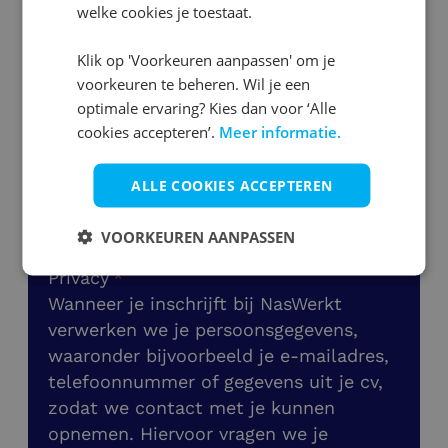
welke cookies je toestaat.
Klik op 'Voorkeuren aanpassen' om je
voorkeuren te beheren. Wil je een
optimale ervaring? Kies dan voor ‘Alle
cookies accepteren’.
Meer informatie.
ALLE COOKIES ACCEPTEREN
Selecteer
VOORKEUREN AANPASSEN
Privacy
Wanneer je inschrijft bij NasWerkt
verwerken we je persoonsgegevens,
waaronder bijvoorbeeld je e-mailadres,
telefoonnummer of gegevens uit je cv,
zodat we contact met je kunnen
opnemen. Hiervoor vragen we je