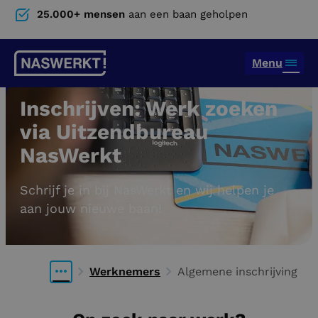
25.000+ mensen
aan een baan geholpen
Menu
Inschrijven: Werk zoeken
via Uitzendbureau
NasWerkt
Schrijf je in bij NasWerkt en wij helpen je
aan jouw nieuwe baan!
Werknemers
Algemene inschrijving