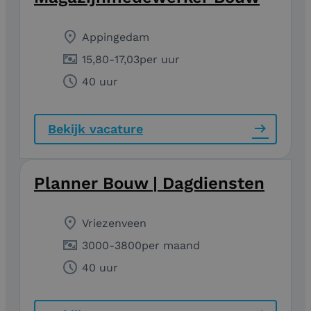
Appingedam
15,80
-
17,03
per uur
40 uur
Bekijk vacature
Planner Bouw | Dagdiensten
Vriezenveen
3000
-
3800
per maand
40 uur