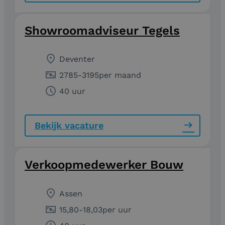
Showroomadviseur Tegels
Deventer
2785
-
3195
per maand
40 uur
Bekijk vacature
Verkoopmedewerker Bouw
Assen
15,80
-
18,03
per uur