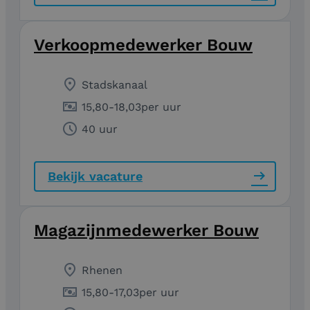
Verkoopmedewerker Bouw
Stadskanaal
15,80
-
18,03
per uur
40 uur
Bekijk vacature
Magazijnmedewerker Bouw
Rhenen
15,80
-
17,03
per uur