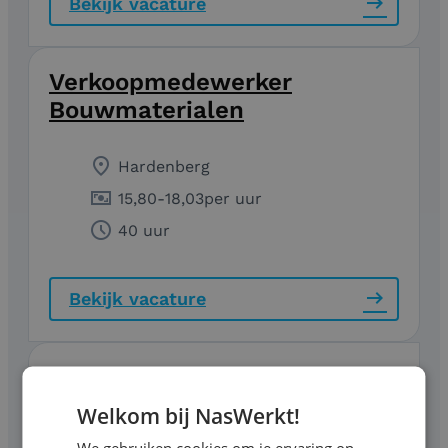
Bekijk vacature
Verkoopmedewerker
Bouwmaterialen
Hardenberg
15,80
-
18,03
per uur
40 uur
Bekijk vacature
Verkoopmedewerker
IJzerwaren
Welkom bij NasWerkt!
We gebruiken cookies om je ervaring op