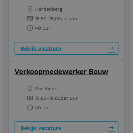
Hardenberg
15,80
-
18,03
per uur
40 uur
Bekijk vacature
Verkoopmedewerker Bouw
Enschede
15,80
-
18,03
per uur
40 uur
Bekijk vacature