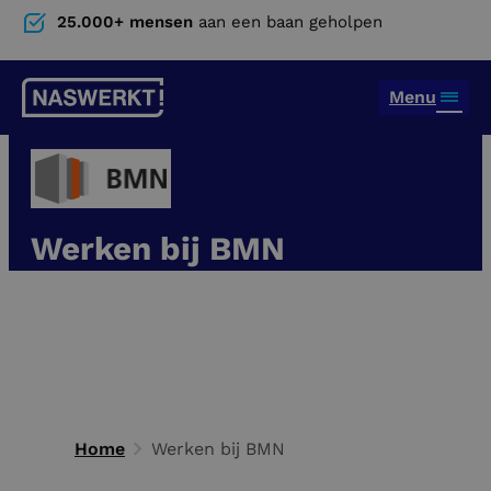
25.000+ mensen
aan een baan geholpen
Menu
Werken bij BMN
Werken bij BMN is bouwen aan je toekomst!
Bij NasWerkt helpen we je graag aan jouw
droombaan bij deze werkgever.
Home
Werken bij BMN