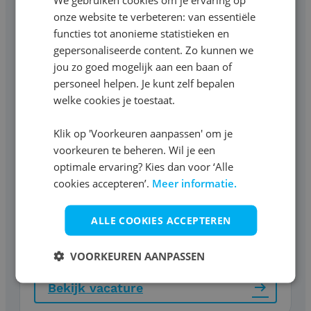
Sint-Oedenrode
onze website te verbeteren: van essentiële
functies tot anonieme statistieken en
15,80
-
18,03
per uur
gepersonaliseerde content. Zo kunnen we
40 uur
jou zo goed mogelijk aan een baan of
personeel helpen. Je kunt zelf bepalen
welke cookies je toestaat.
Bekijk vacature
Klik op 'Voorkeuren aanpassen' om je
voorkeuren te beheren. Wil je een
Heftruckchauffeur
optimale ervaring? Kies dan voor ‘Alle
cookies accepteren’.
Meer informatie.
Roosendaal
15,80
-
17,03
per uur
ALLE COOKIES ACCEPTEREN
40 uur
VOORKEUREN AANPASSEN
Bekijk vacature