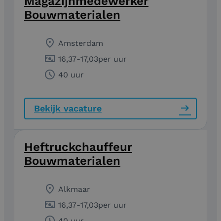
Magazijnmedewerker
Bouwmaterialen
Amsterdam
16,37
-
17,03
per uur
40 uur
Bekijk vacature
Heftruckchauffeur
Bouwmaterialen
Alkmaar
16,37
-
17,03
per uur
40 uur