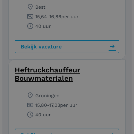
Best
15,64
-
16,86
per uur
40 uur
Bekijk vacature
Heftruckchauffeur
Bouwmaterialen
Groningen
15,80
-
17,03
per uur
40 uur