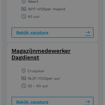
Weert
3017
-
4125
per maand
40 uur
Bekijk vacature
Magazijnmedewerker
Dagdienst
Cruquius
16,37
-
17,03
per uur
32 - 40 uur
Bekijk vacature