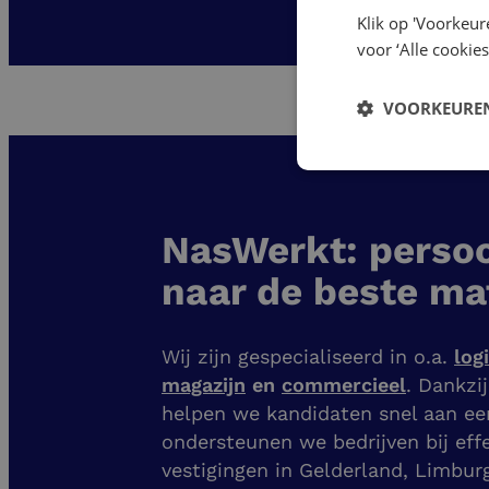
Klik op 'Voorkeur
voor ‘Alle cookies
VOORKEUREN
NasWerkt: persoo
naar de beste ma
Wij zijn gespecialiseerd in o.a.
log
magazijn
en
commercieel
. Dankzi
helpen we kandidaten snel aan e
ondersteunen we bedrijven bij eff
vestigingen
in Gelderland, Limbur