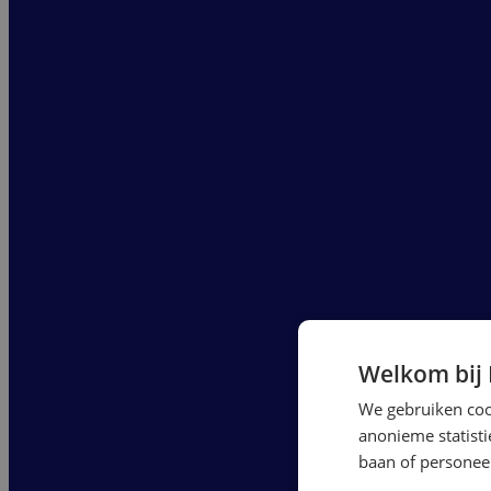
Welkom bij
We gebruiken cook
anonieme statist
baan of personeel