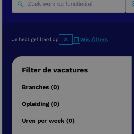
Wis filters
Je hebt gefilterd op
x
Filter de vacatures
Branches
0
Opleiding
0
Uren per week
0