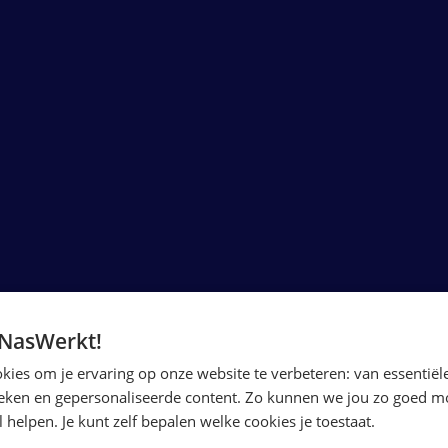
 NasWerkt!
ies om je ervaring op onze website te verbeteren: van essentiële
ieken en gepersonaliseerde content. Zo kunnen we jou zo goed mo
 helpen. Je kunt zelf bepalen welke cookies je toestaat.