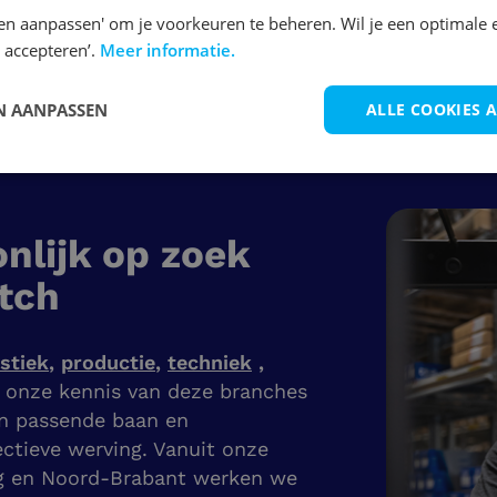
en aanpassen' om je voorkeuren te beheren. Wil je een optimale 
 accepteren’.
Meer informatie.
 AANPASSEN
ALLE COOKIES 
nlijk op zoek
tch
istiek
,
productie
,
techniek
,
j onze kennis van deze branches
en passende baan en
ectieve werving. Vanuit onze
g en Noord-Brabant werken we