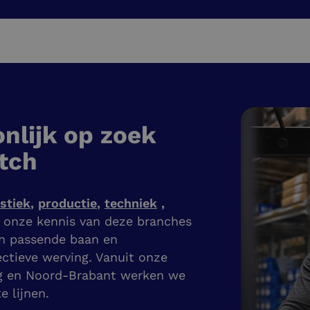
nlijk op zoek
tch
istiek
,
productie
,
techniek
,
j onze kennis van deze branches
en passende baan en
ectieve werving. Vanuit onze
g en Noord-Brabant werken we
e lijnen.