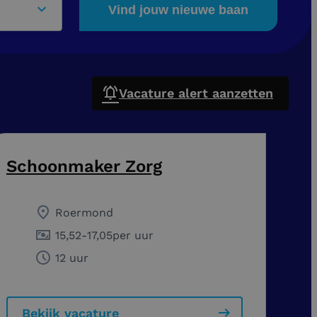
Vind jouw nieuwe baan
Vacature alert aanzetten
Schoonmaker Zorg
Roermond
15,52
-
17,05
per uur
12 uur
Bekijk vacature