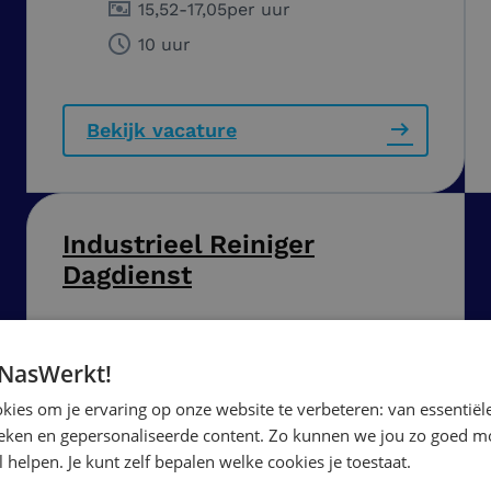
15,52
-
17,05
per uur
10 uur
Bekijk vacature
Industrieel Reiniger
Dagdienst
Waalwijk
 NasWerkt!
14,99
-
15,50
per uur
ies om je ervaring op onze website te verbeteren: van essentiële
40 uur
ieken en gepersonaliseerde content. Zo kunnen we jou zo goed mo
 helpen. Je kunt zelf bepalen welke cookies je toestaat.