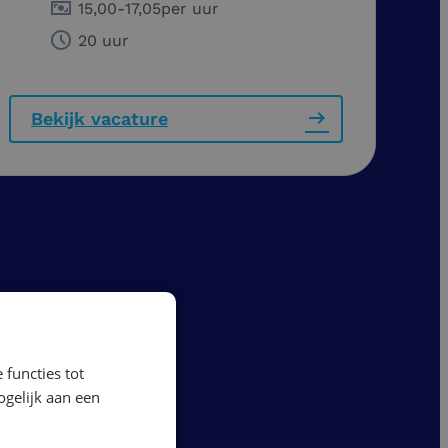
15,00
-
17,05
per uur
20 uur
Bekijk vacature
 functies tot
gelijk aan een