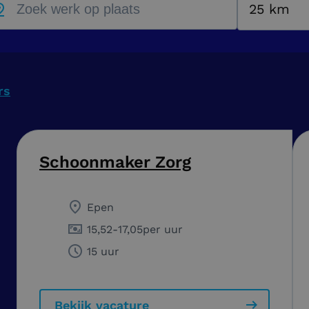
25 km
rs
Schoonmaker Zorg
Epen
15,52
-
17,05
per uur
15 uur
Bekijk vacature