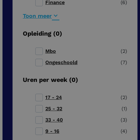
Finance
6
Toon meer
Opleiding
0
Mbo
2
Ongeschoold
7
Uren per week
0
17 - 24
2
25 - 32
1
33 - 40
3
9 - 16
4