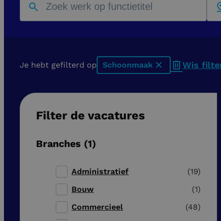
Wis filte
Je hebt gefilterd op
Schoonmaak
x
Filter de vacatures
Branches
1
Administratief
19
Bouw
1
Commercieel
48