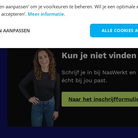
Bekijk vacature
en aanpassen' om je voorkeuren te beheren. Wil je een optimale 
 accepteren’.
Meer informatie.
 AANPASSEN
ALLE COOKIES 
Kun je niet vinden
Schrijf je in bij NasWerkt 
écht bij jou past.
Naar het inschrijfformuli