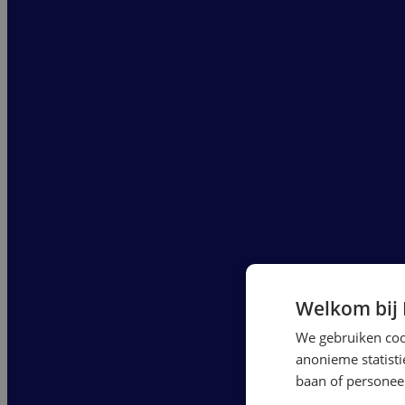
Welkom bij
We gebruiken cook
anonieme statist
baan of personeel