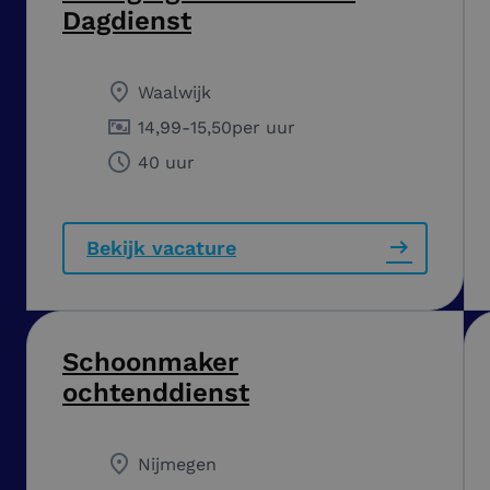
Dagdienst
Waalwijk
14,99
-
15,50
per uur
40 uur
Bekijk vacature
Schoonmaker
ochtenddienst
Nijmegen