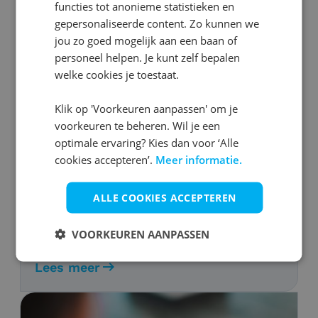
functies tot anonieme statistieken en
gepersonaliseerde content. Zo kunnen we
jou zo goed mogelijk aan een baan of
personeel helpen. Je kunt zelf bepalen
Werkgeluk
welke cookies je toestaat.
Waarom je vakantiedagen
opnemen slim is
Klik op 'Voorkeuren aanpassen' om je
voorkeuren te beheren. Wil je een
optimale ervaring? Kies dan voor ‘Alle
cookies accepteren’.
Meer informatie.
Ontdek waarom je vakantiedagen
opnemen een slimme zet is. Lees hoe
ALLE COOKIES ACCEPTEREN
vakanties bijdragen aan je gezondheid,
productiviteit, creativiteit, en een
VOORKEUREN AANPASSEN
succesvolle carrière.
Lees meer