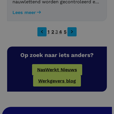
nauwlettend worden gecontroleerd en
verbeterd. Maar wat houdt dit
Lees meer
vakgebied nu eigenlijk in? Je leest het
in deze blog!
1
2
3
4
5
Op zoek naar iets anders?
NasWerkt Nieuws
Werkgevers blog