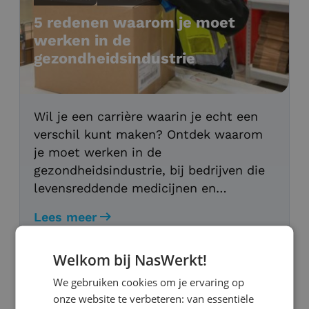
5 redenen waarom je moet
werken in de
gezondheidsindustrie
Wil je een carrière waarin je echt een
verschil kunt maken? Ontdek waarom
je moet werken in de
gezondheidsindustrie, bij bedrijven die
levensreddende medicijnen en
apparatuur leveren.
Lees meer
Welkom bij NasWerkt!
We gebruiken cookies om je ervaring op
onze website te verbeteren: van essentiële