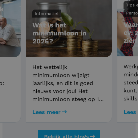
Tips 
ek
Perso
Informatief
t
Vaar
Wat is het
cv: 
minimumloon in
zien
2026?
Werkg
Het wettelijk
minde
minimumloon wijzigt
steed
o:
jaarlijks, en dit is goed
kunt.
nieuws voor jou! Het
skill
minimumloon steeg op 1
versc
januari 2026 met 2,15% en
Lees meer
Lees
ster
ees
vanaf juli nog een keer
je cv
lde
met 1,90%. Ontdek wat
tips
deze loonsverhoging
Bekijk alle blogs