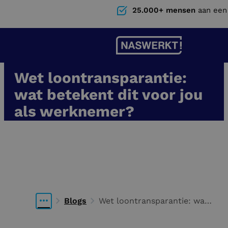
25.000+ mensen
aan een
Wet loontransparantie:
wat betekent dit voor jou
als werknemer?
28 mei 2026
Informatief
Nina Smits
Blogs
Wet loontransparantie: wat
betekent dit voor jou als
werknemer?