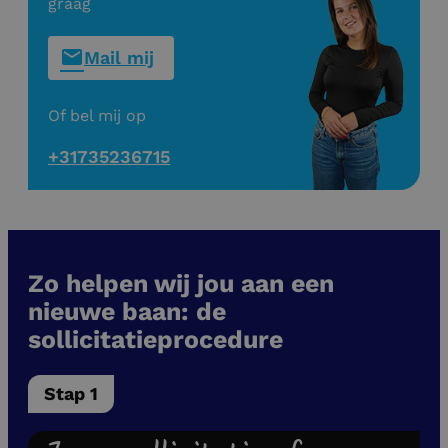
graag
Mail mij
Of bel mij op
+31735236715
Zo helpen wij jou aan een
nieuwe baan: de
sollicitatieprocedure
Stap 1