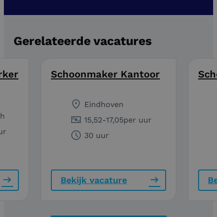
Gerelateerde vacatures
rker
Schoonmaker Kantoor
Sch
Eindhoven
ch
15,52
-
17,05
per uur
ur
30 uur
Bekijk vacature
Be