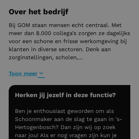
Over het bedrijf
Bij GOM staan mensen echt centraal. Met
meer dan 8.000 collega’s zorgen ze dagelijks
voor een schone en frisse werkomgeving bij
klanten in diverse sectoren. Denk aan
zorginstellingen, scholen,
overheidsgebouwen, horecagelegenheden en
kantoren.
Toon meer
Herken jij jezelf in deze functie?
Ben je enthousiast geworden om als
Schoonmaker aan de slag te gaan in 's-
Hertogenbosch? Dan zijn wij op zoek
naar jou! Als er nog vragen zijn kun je