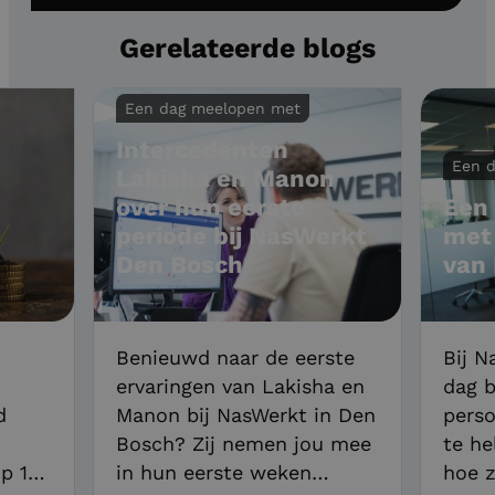
Gerelateerde blogs
Een dag meelopen met
Intercedenten
Een 
Lakisha en Manon
over hun eerste
Een
periode bij NasWerkt
met 
Den Bosch
van
Benieuwd naar de eerste
Bij N
ervaringen van Lakisha en
dag b
d
Manon bij NasWerkt in Den
perso
Bosch? Zij nemen jou mee
te he
p 1
in hun eerste weken
hoe z