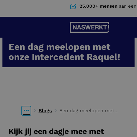
25.000+ mensen
aan een
Een dag meelopen met
onze Intercedent Raquel!
4 augustus 2022
Een dag meelopen met
Nina Smits
Blogs
Een dag meelopen met
Intercedent
Kijk jij een dagje mee met