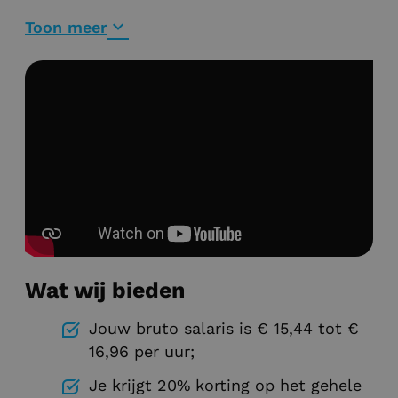
locatie waar jullie samen de bus laden. Met
de rit- en orderbon zorg je dat alles klopt,
Toon meer
daarna begint de rit. Muziek aan, koffie erbij,
en gaan!
Wat wij bieden
Jouw bruto salaris is € 15,44 tot €
16,96 per uur;
Je krijgt 20% korting op het gehele