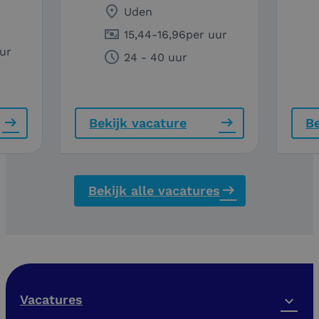
Uden
15,44
-
16,96
per uur
ur
24 - 40 uur
Bekijk vacature
Be
Bekijk alle vacatures
Vacatures