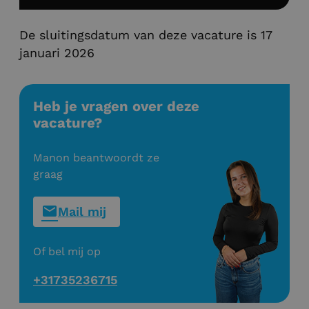
De sluitingsdatum van deze vacature is 17
januari 2026
Heb je vragen over deze
vacature?
Manon beantwoordt ze
graag
Mail mij
Of bel mij op
+31735236715