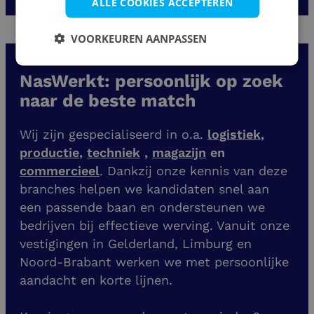
ALLE COOKIES ACCEPTEREN
VOORKEUREN AANPASSEN
NasWerkt: persoonlijk op zoek
naar de beste match
Wij zijn gespecialiseerd in o.a.
logistiek
,
productie
,
techniek
,
magazijn
en
commercieel
. Dankzij onze kennis van deze
branches helpen we kandidaten snel aan
een passende baan en ondersteunen we
bedrijven bij effectieve werving. Vanuit onze
vestigingen
in Gelderland, Limburg en
Noord-Brabant werken we met persoonlijke
aandacht en korte lijnen.