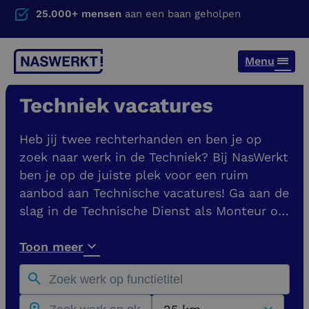
25.000+ mensen
aan een baan geholpen
Menu
Techniek vacatures
Heb jij twee rechterhanden en ben je op
zoek naar werk in de Techniek? Bij NasWerkt
ben je op de juiste plek voor een ruim
aanbod aan Technische vacatures! Ga aan de
slag in de Technische Dienst als Monteur of
word Onderhoudsmonteur of
Storingsmonteur. Je vindt hier vacatures bij
Toon meer
opdrachtgevers in heel Nederland, zoals in
Nijmegen, Arnhem, Eindhoven en Den Bosch.