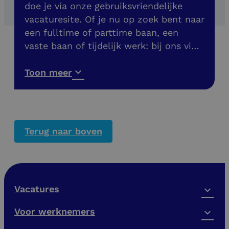
doe je via onze gebruiksvriendelijke
vacaturesite. Of je nu op zoek bent naar
een fulltime of parttime baan, een
vaste baan of tijdelijk werk: bij ons vind
je meer dan 200 banen in de buurt. Ook
vacatures zonder diploma!
Toon meer
Terug naar boven
Vacatures
Voor werknemers