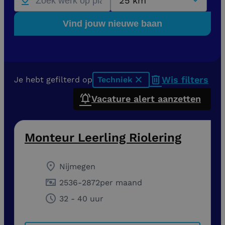
25 km
Vind jouw nieuwe baan
Wis filters
Je hebt gefilterd op
Techniek
x
Vacature alert aanzetten
Monteur Leerling Riolering
Nijmegen
2536
-
2872
per maand
32 - 40 uur