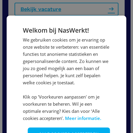
Bekijk vacature
Welkom bij NasWerkt!
Installatiemonteur |
Dagdienst
We gebruiken cookies om je ervaring op
onze website te verbeteren: van essentiële
functies tot anonieme statistieken en
Nijmegen
gepersonaliseerde content. Zo kunnen we
4500
per maand
jou zo goed mogelijk aan een baan of
personeel helpen. Je kunt zelf bepalen
36 - 40 uur
welke cookies je toestaat.
Klik op 'Voorkeuren aanpassen' om je
Bekijk vacature
voorkeuren te beheren. Wil je een
optimale ervaring? Kies dan voor ‘Alle
cookies accepteren’.
Meer informatie.
1
2
3
...
5