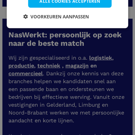
ALLE COOKIES ACCEPTEREN
VOORKEUREN AANPASSEN
NasWerkt: persoonlijk op zoek
naar de beste match
Wij zijn gespecialiseerd in o.a.
logistiek
,
productie
,
techniek
,
magazijn
en
commercieel
. Dankzij onze kennis van deze
branches helpen we kandidaten snel aan
een passende baan en ondersteunen we
bedrijven bij effectieve werving. Vanuit onze
vestigingen
in Gelderland, Limburg en
Noord-Brabant werken we met persoonlijke
aandacht en korte lijnen.