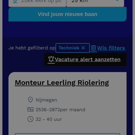
25 km
Vind jouw nieuwe baan
Wis filters
Je hebt gefilterd op
Techniek
x
Vacature alert aanzetten
Monteur Leerling Riolering
Nijmegen
2536
-
2872
per maand
32 - 40 uur