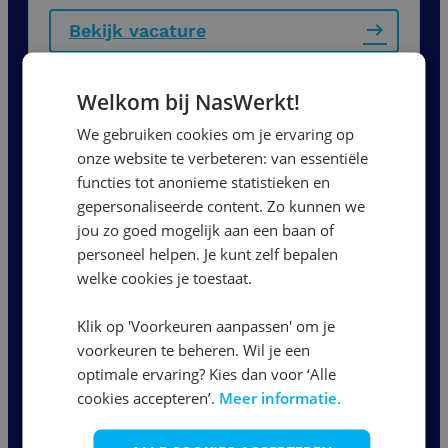
Bekijk vacature
Welkom bij NasWerkt!
Installatiemonteur |
Dagdienst
We gebruiken cookies om je ervaring op
onze website te verbeteren: van essentiële
functies tot anonieme statistieken en
Nijmegen
gepersonaliseerde content. Zo kunnen we
4500
per maand
jou zo goed mogelijk aan een baan of
personeel helpen. Je kunt zelf bepalen
36 - 40 uur
welke cookies je toestaat.
Klik op 'Voorkeuren aanpassen' om je
Bekijk vacature
voorkeuren te beheren. Wil je een
optimale ervaring? Kies dan voor ‘Alle
cookies accepteren’.
Meer informatie.
1
2
3
...
5