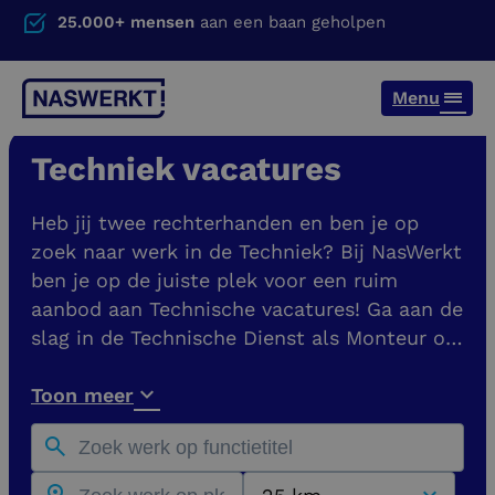
25.000+ mensen
aan een baan geholpen
Menu
Techniek vacatures
Heb jij twee rechterhanden en ben je op
zoek naar werk in de Techniek? Bij NasWerkt
ben je op de juiste plek voor een ruim
aanbod aan Technische vacatures! Ga aan de
slag in de Technische Dienst als Monteur of
word Onderhoudsmonteur of
Storingsmonteur. Je vindt hier vacatures bij
Toon meer
opdrachtgevers in heel Nederland, zoals in
Nijmegen, Arnhem, Eindhoven en Den Bosch.