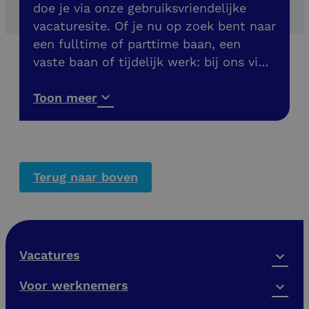
doe je via onze gebruiksvriendelijke
vacaturesite. Of je nu op zoek bent naar
een fulltime of parttime baan, een
vaste baan of tijdelijk werk: bij ons vind
je meer dan 200 banen in de buurt. Ook
vacatures zonder diploma!
Toon meer
Terug naar boven
Vacatures
Voor werknemers