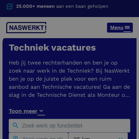
25.000+ mensen
aan een baan geholpen
Menu
Techniek vacatures
Heb jij twee rechterhanden en ben je op
zoek naar werk in de Techniek? Bij NasWerkt
ben je op de juiste plek voor een ruim
aanbod aan Technische vacatures! Ga aan de
slag in de Technische Dienst als Monteur of
word Onderhoudsmonteur of
Storingsmonteur. Je vindt hier vacatures bij
Toon meer
opdrachtgevers in heel Nederland, zoals in
Nijmegen, Arnhem, Eindhoven en Den Bosch.