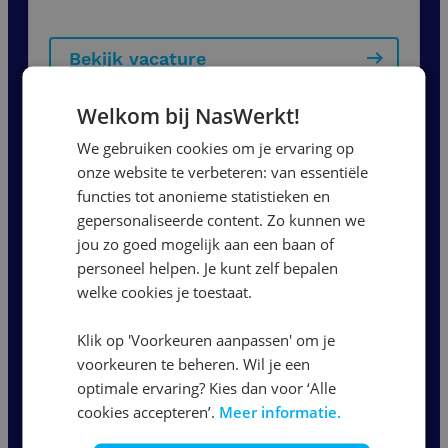
Bekijk vacature
Welkom bij NasWerkt!
Onderhoudsmonteur |
We gebruiken cookies om je ervaring op
Dagdienst of Ploegendienst
onze website te verbeteren: van essentiële
functies tot anonieme statistieken en
gepersonaliseerde content. Zo kunnen we
Nijmegen
jou zo goed mogelijk aan een baan of
5000
per maand
personeel helpen. Je kunt zelf bepalen
32 - 40 uur
welke cookies je toestaat.
Klik op 'Voorkeuren aanpassen' om je
Bekijk vacature
voorkeuren te beheren. Wil je een
optimale ervaring? Kies dan voor ‘Alle
cookies accepteren’.
Meer informatie.
1
2
3
...
5