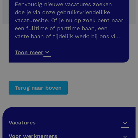
Eenvoudig nieuwe vacatures zoeken
doe je via onze gebruiksvriendelijke
vacaturesite. Of je nu op zoek bent naar
een fulltime of parttime baan, een
vaste baan of tijdelijk werk: bij ons vind
je meer dan 200 banen in de buurt. Ook
vacatures zonder diploma!
Toon meer
Terug naar boven
Vacatures
Voor werknemers