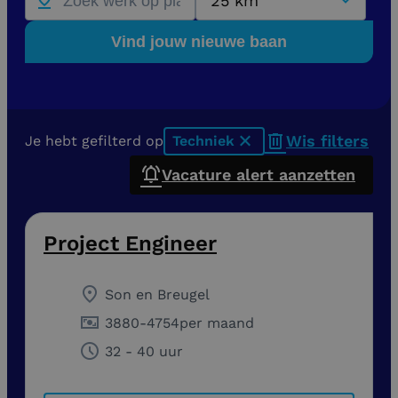
25 km
Vind jouw nieuwe baan
Wis filters
Je hebt gefilterd op
Techniek
x
Vacature alert aanzetten
Project Engineer
Son en Breugel
3880
-
4754
per maand
32 - 40 uur