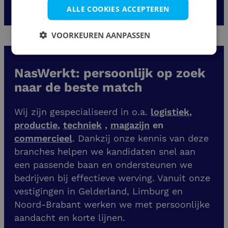
ALLE COOKIES ACCEPTEREN
VOORKEUREN AANPASSEN
NasWerkt: persoonlijk op zoek
naar de beste match
Wij zijn gespecialiseerd in o.a.
logistiek
,
productie
,
techniek
,
magazijn
en
commercieel
. Dankzij onze kennis van deze
branches helpen we kandidaten snel aan
een passende baan en ondersteunen we
bedrijven bij effectieve werving. Vanuit onze
vestigingen
in Gelderland, Limburg en
Noord-Brabant werken we met persoonlijke
aandacht en korte lijnen.