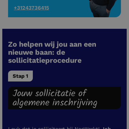
+31243736415
Zo helpen wij jou aan een
nieuwe baan: de
sollicitatieprocedure
Stap 1
Jouw sollicitatie of
algemene inschrijving
Leuk dat je solliciteert bij NasWerkt!
Job
,