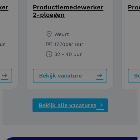
ker
Productiemedewerker
Pro
2-ploegen
Weurt
ur
17,70
per uur
32 - 40 uur
Bekijk vacature
Be
Bekijk alle vacatures