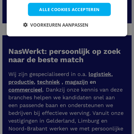
1
2
3
...
4
ALLE COOKIES ACCEPTEREN
VOORKEUREN AANPASSEN
NasWerkt: persoonlijk op zoek
naar de beste match
Wij zijn gespecialiseerd in o.a.
logistiek
,
productie
,
techniek
,
magazijn
en
commercieel
. Dankzij onze kennis van deze
branches helpen we kandidaten snel aan
een passende baan en ondersteunen we
bedrijven bij effectieve werving. Vanuit onze
vestigingen
in Gelderland, Limburg en
Noord-Brabant werken we met persoonlijke