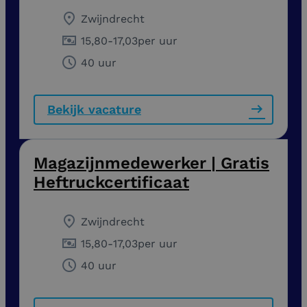
Zwijndrecht
15,80
-
17,03
per uur
40 uur
Bekijk vacature
Magazijnmedewerker | Gratis
Heftruckcertificaat
Zwijndrecht
15,80
-
17,03
per uur
40 uur