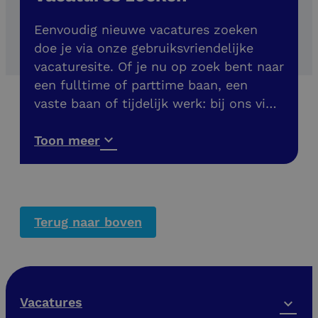
Eenvoudig nieuwe vacatures zoeken
doe je via onze gebruiksvriendelijke
vacaturesite. Of je nu op zoek bent naar
een fulltime of parttime baan, een
vaste baan of tijdelijk werk: bij ons vind
je meer dan 200 banen in de buurt. Ook
vacatures zonder diploma!
Toon meer
Terug naar boven
Vacatures