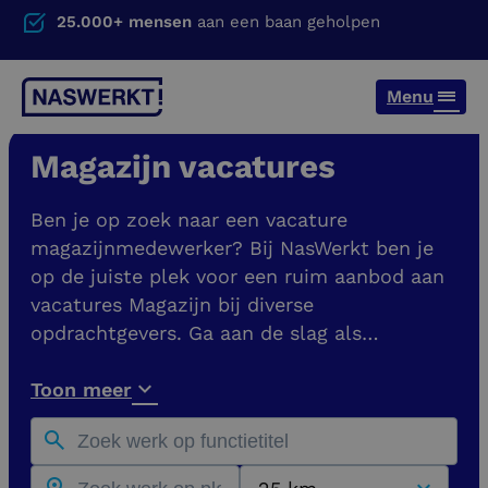
25.000+ mensen
aan een baan geholpen
Menu
Magazijn vacatures
Ben je op zoek naar een vacature
magazijnmedewerker? Bij NasWerkt ben je
op de juiste plek voor een ruim aanbod aan
vacatures Magazijn bij diverse
opdrachtgevers. Ga aan de slag als
Magazijnmedewerker, Orderpicker,
Heftruckchauffeur of iets anders. Ben je
Toon meer
specifiek op zoek naar een vacature
magazijnmedewerker of nog specifieker, als
magazijnmedewerker Nijmegen? Je vindt