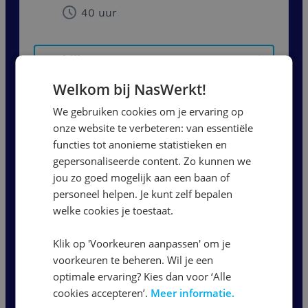
40 uur
Bekijk vacature
Welkom bij NasWerkt!
Magazijnmedewerker
We gebruiken cookies om je ervaring op
onze website te verbeteren: van essentiële
Dagdienst
functies tot anonieme statistieken en
gepersonaliseerde content. Zo kunnen we
Venlo
jou zo goed mogelijk aan een baan of
personeel helpen. Je kunt zelf bepalen
14,99
-
18,74
per uur
welke cookies je toestaat.
36 - 40 uur
Klik op 'Voorkeuren aanpassen' om je
voorkeuren te beheren. Wil je een
Bekijk vacature
optimale ervaring? Kies dan voor ‘Alle
cookies accepteren’.
Meer informatie.