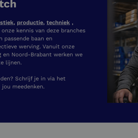
tch
istiek
,
productie
,
techniek
,
j onze kennis van deze branches
en passende baan en
ectieve werving. Vanuit onze
g en Noord-Brabant werken we
e lijnen.
en? Schrijf je in via het
t jou meedenken.