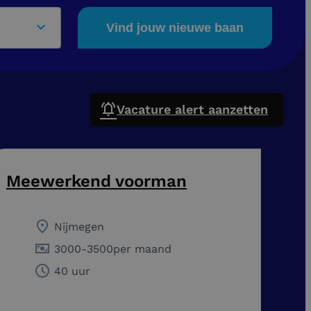
Vind jouw nieuwe baan
Vacature alert aanzetten
Meewerkend voorman
Nijmegen
3000
-
3500
per maand
40 uur