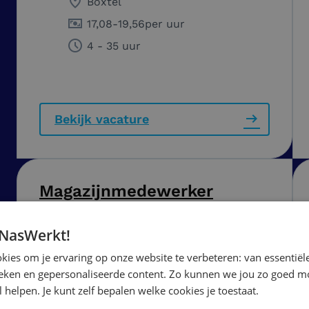
Boxtel
17,08
-
19,56
per uur
4 - 35 uur
Bekijk vacature
Magazijnmedewerker
Bouwmaterialen
 NasWerkt!
Amsterdam
ies om je ervaring op onze website te verbeteren: van essentiële
ieken en gepersonaliseerde content. Zo kunnen we jou zo goed mo
16,37
-
17,03
per uur
 helpen. Je kunt zelf bepalen welke cookies je toestaat.
40 uur