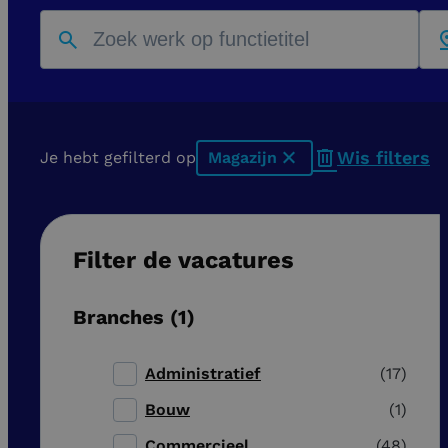
Wis filters
Je hebt gefilterd op
Magazijn
x
Filter de vacatures
Branches
1
Administratief
17
Bouw
1
Commercieel
48