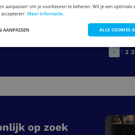
en aanpassen' om je voorkeuren te beheren. Wil je een optimale 
 accepteren’.
Meer informatie.
Bekijk vacature
 AANPASSEN
ALLE COOKIES 
1
2
3
nlijk op zoek