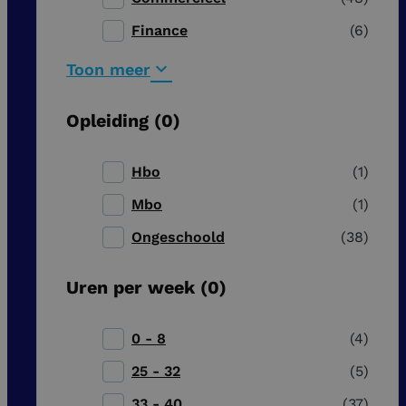
Finance
6
Toon meer
Opleiding
0
Hbo
1
Mbo
1
Ongeschoold
38
Uren per week
0
0 - 8
4
25 - 32
5
33 - 40
37