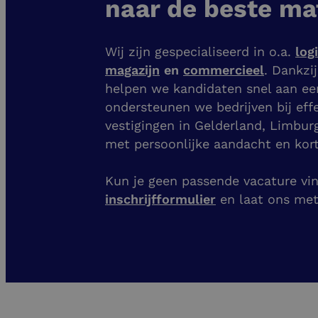
naar de beste ma
Wij zijn gespecialiseerd in o.a.
log
magazijn
en
commercieel
. Dankzi
helpen we kandidaten snel aan e
ondersteunen we bedrijven bij eff
vestigingen
in Gelderland, Limbur
met persoonlijke aandacht en kort
Kun je geen passende vacature vind
inschrijfformulier
en laat ons me