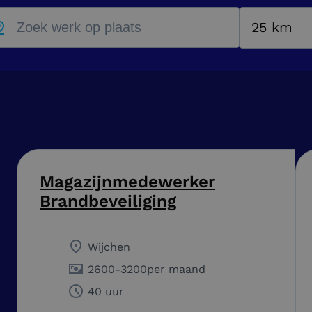
25 km
Magazijnmedewerker
Brandbeveiliging
Wijchen
2600
-
3200
per maand
40 uur