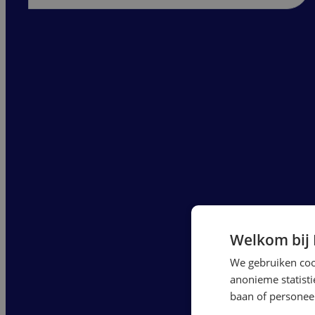
Welkom bij
We gebruiken cook
anonieme statist
baan of personeel