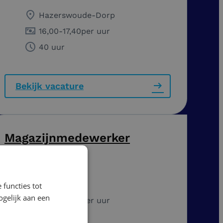
Hazerswoude-Dorp
16,00
-
17,40
per uur
40 uur
Bekijk vacature
Magazijnmedewerker
Dagdienst
Venlo
 functies tot
gelijk aan een
14,99
-
18,74
per uur
36 - 40 uur