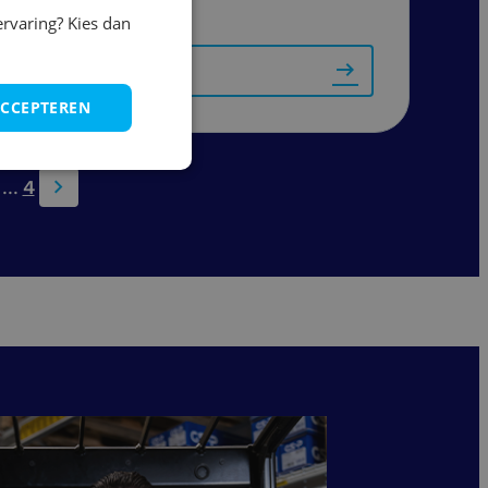
ervaring? Kies dan
Bekijk vacature
ACCEPTEREN
...
4