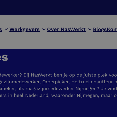
s
Werkgevers
Over NasWerkt
Blogs
Kom
es
ewerker? Bij NasWerkt ben je op de juiste plek voo
gazijnmedewerker, Orderpicker, Heftruckchauffeur of
fieker, als magazijnmedewerker Nijmegen? Je vindt
rs in heel Nederland, waaronder Nijmegen, maar o