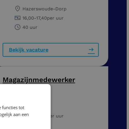
Hazerswoude-Dorp
16,00
-
17,40
per uur
40 uur
Bekijk vacature
Magazijnmedewerker
Dagdienst
Venlo
 functies tot
gelijk aan een
14,99
-
18,74
per uur
36 - 40 uur