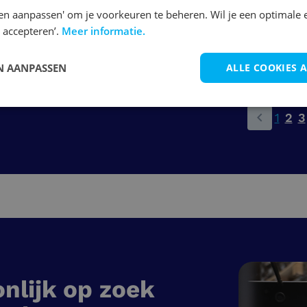
en aanpassen' om je voorkeuren te beheren. Wil je een optimale 
 accepteren’.
Meer informatie.
Bekijk vacature
 AANPASSEN
ALLE COOKIES 
1
2
3
nlijk op zoek