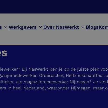
s
Werkgevers
Over NasWerkt
Blogs
Kom
es
ewerker? Bij NasWerkt ben je op de juiste plek voo
gazijnmedewerker, Orderpicker, Heftruckchauffeur of
fieker, als magazijnmedewerker Nijmegen? Je vindt
rs in heel Nederland, waaronder Nijmegen, maar o