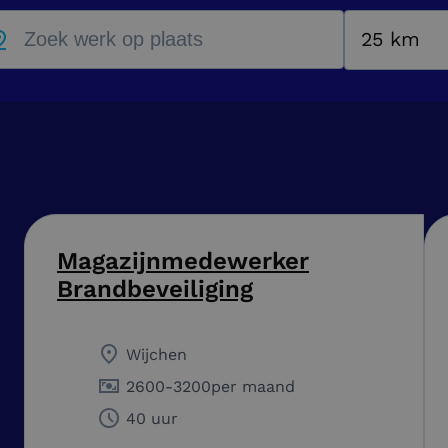
25 km
Magazijnmedewerker
Brandbeveiliging
Wijchen
2600
-
3200
per maand
40 uur