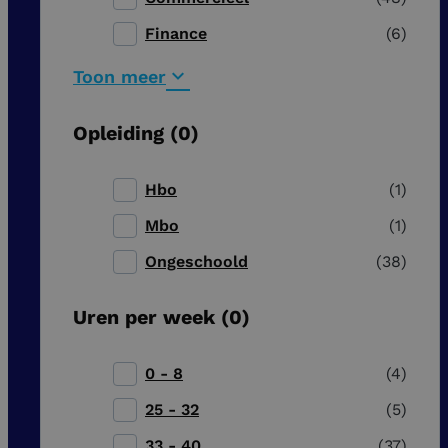
Finance
6
Toon meer
Opleiding
0
Hbo
1
Mbo
1
Ongeschoold
38
Uren per week
0
0 - 8
4
25 - 32
5
33 - 40
37