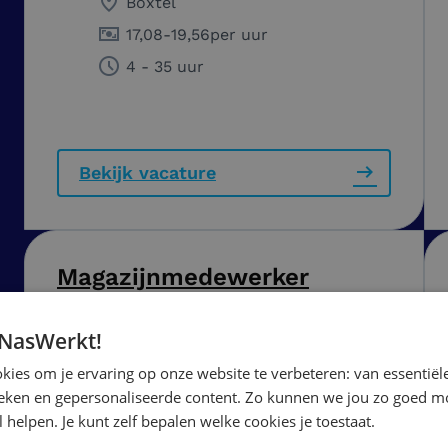
Boxtel
17,08
-
19,56
per uur
4 - 35 uur
Bekijk vacature
Magazijnmedewerker
Bouwmaterialen
 NasWerkt!
Amsterdam
ies om je ervaring op onze website te verbeteren: van essentiële
ieken en gepersonaliseerde content. Zo kunnen we jou zo goed mo
16,37
-
17,03
per uur
 helpen. Je kunt zelf bepalen welke cookies je toestaat.
40 uur