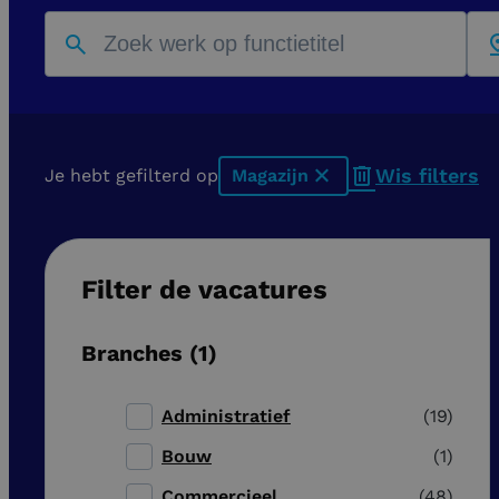
Wis filters
Je hebt gefilterd op
Magazijn
x
Filter de vacatures
Branches
1
Administratief
19
Bouw
1
Commercieel
48