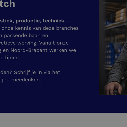
tch
istiek
,
productie
,
techniek
,
j onze kennis van deze branches
en passende baan en
ectieve werving. Vanuit onze
g en Noord-Brabant werken we
e lijnen.
en? Schrijf je in via het
t jou meedenken.