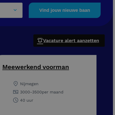
Vind jouw nieuwe baan
Vacature alert aanzetten
Meewerkend voorman
Nijmegen
3000
-
3500
per maand
40 uur