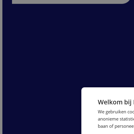
Welkom bij
We gebruiken cook
anonieme statist
baan of personeel