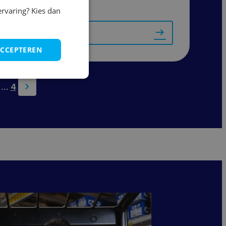
ervaring? Kies dan
Bekijk vacature
ACCEPTEREN
...
4