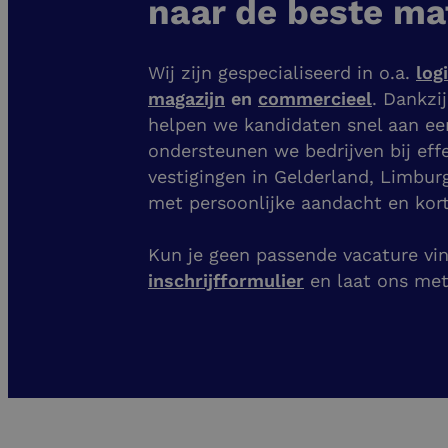
naar de beste ma
Wij zijn gespecialiseerd in o.a.
log
magazijn
en
commercieel
. Dankzi
helpen we kandidaten snel aan e
ondersteunen we bedrijven bij eff
vestigingen
in Gelderland, Limbur
met persoonlijke aandacht en kort
Kun je geen passende vacature vind
inschrijfformulier
en laat ons me