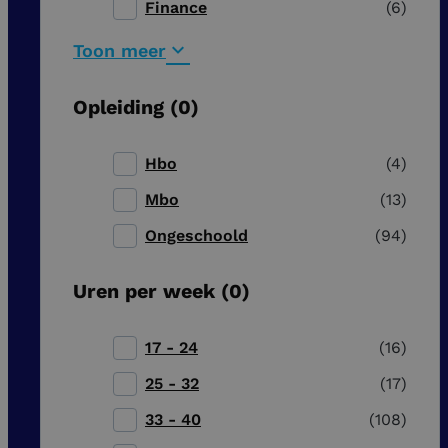
Finance
6
Toon meer
Opleiding
0
Hbo
4
Mbo
13
Ongeschoold
94
Uren per week
0
17 - 24
16
25 - 32
17
33 - 40
108