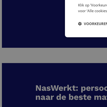
Klik op 'Voorkeur
voor ‘Alle cookies
VOORKEUREN
NasWerkt: persoo
naar de beste ma