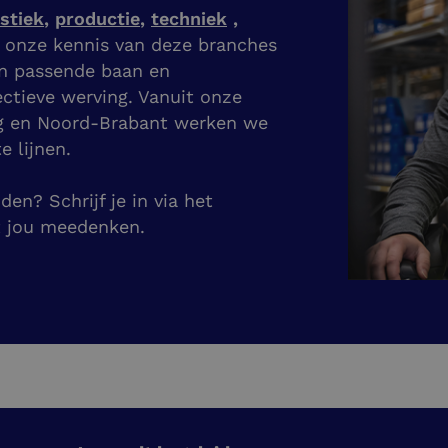
istiek
,
productie
,
techniek
,
j onze kennis van deze branches
en passende baan en
ectieve werving. Vanuit onze
g en Noord-Brabant werken we
e lijnen.
en? Schrijf je in via het
t jou meedenken.