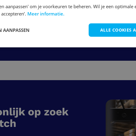
Bekijk vacature
en aanpassen' om je voorkeuren te beheren. Wil je een optimale 
 accepteren’.
Meer informatie.
 AANPASSEN
ALLE COOKIES 
1
2
3
nlijk op zoek
tch