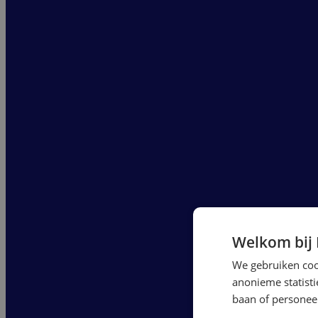
Welkom bij
We gebruiken cook
anonieme statist
baan of personeel