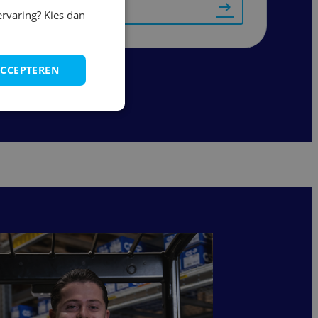
Bekijk vacature
ervaring? Kies dan
ACCEPTEREN
...
11