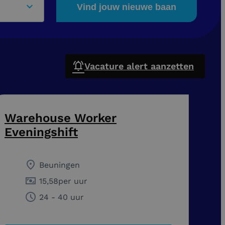
Vind jouw nieuwe baan
Vacature alert aanzetten
Warehouse Worker
Eveningshift
Beuningen
15,58
per uur
24 - 40 uur