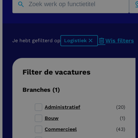
Wis filters
Je hebt gefilterd op
Logistiek
x
Filter de vacatures
Branches
1
Administratief
20
Bouw
1
Commercieel
43