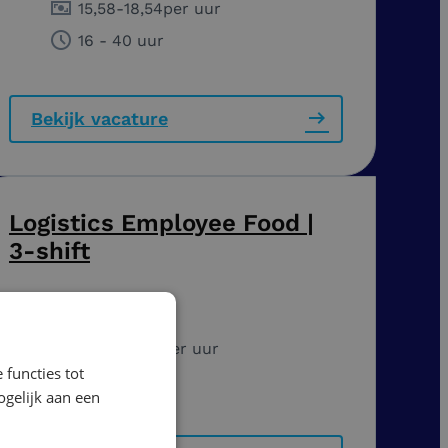
15,58
-
18,54
per uur
16 - 40 uur
Bekijk vacature
Logistics Employee Food |
3-shift
Ochten
16,86
-
17,57
per uur
 functies tot
40 uur
gelijk aan een