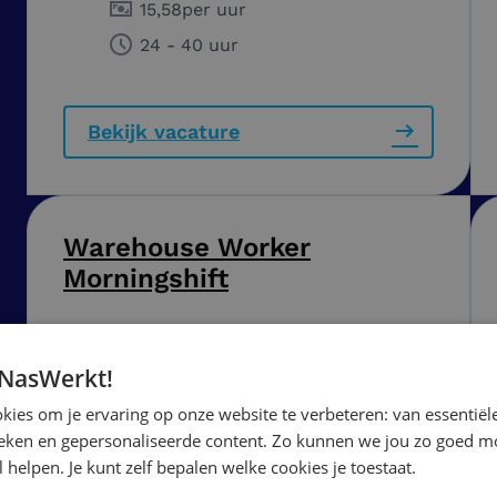
15,58
per uur
24 - 40 uur
Bekijk vacature
Warehouse Worker
Morningshift
Beuningen
 NasWerkt!
15,58
per uur
ies om je ervaring op onze website te verbeteren: van essentiële
24 - 40 uur
ieken en gepersonaliseerde content. Zo kunnen we jou zo goed mo
 helpen. Je kunt zelf bepalen welke cookies je toestaat.