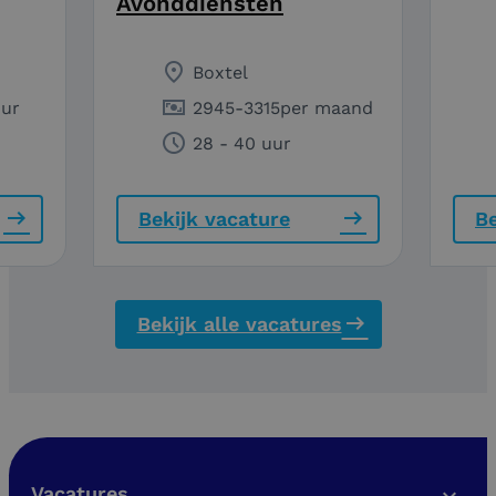
Avonddiensten
Boxtel
uur
2945
-
3315
per maand
28 - 40 uur
Bekijk vacature
Be
Bekijk alle vacatures
Vacatures