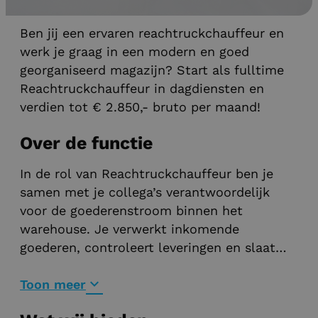
Logistiek vacatures
Ben jij een ervaren reachtruckchauffeur en
werk je graag in een modern en goed
georganiseerd magazijn? Start als fulltime
Reachtruckchauffeur in dagdiensten en
verdien tot € 2.850,- bruto per maand!
Over de functie
In de rol van Reachtruckchauffeur ben je
samen met je collega’s verantwoordelijk
voor de goederenstroom binnen het
warehouse. Je verwerkt inkomende
goederen, controleert leveringen en slaat
producten op de juiste locaties op. Dankzij
jouw nauwkeurigheid en ervaring blijft het
Toon meer
magazijn overzichtelijk en efficiënt draaien.