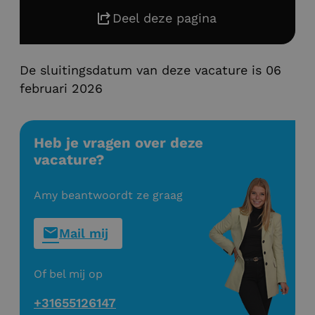
Deel deze pagina
De sluitingsdatum van deze vacature is 06
februari 2026
Heb je vragen over deze
vacature?
Amy beantwoordt ze graag
Mail mij
Of bel mij op
+31655126147