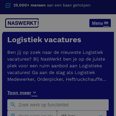
25.000+ mensen
aan een baan geholpen
Menu
Logistiek vacatures
Ben jij op zoek naar de nieuwste Logistiek
vacatures? Bij NasWerkt ben je op de juiste
plek voor een ruim aanbod aan Logistieke
vacatures! Ga aan de slag als Logistiek
Medewerker, Orderpicker, Heftruckchauffeur
of iets anders. Je vindt hier vacatures bij
opdrachtgevers in heel Nederland, zoals in
Toon meer
Nijmegen, Wijchen, Veghel, Eindhoven en
Den Bosch.