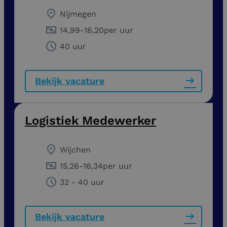
Nijmegen
14,99
-
16,20
per uur
40 uur
Bekijk vacature
Logistiek Medewerker
Wijchen
15,26
-
16,34
per uur
32 - 40 uur
Bekijk vacature