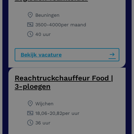
Beuningen
3500
-
4000
per maand
40 uur
Bekijk vacature
Reachtruckchauffeur Food |
3-ploegen
Wijchen
18,06
-
20,82
per uur
36 uur