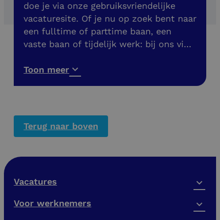
doe je via onze gebruiksvriendelijke
vacaturesite. Of je nu op zoek bent naar
een fulltime of parttime baan, een
vaste baan of tijdelijk werk: bij ons vind
je meer dan 200 banen in de buurt. Ook
vacatures zonder diploma!
Toon meer
Terug naar boven
Vacatures
Voor werknemers