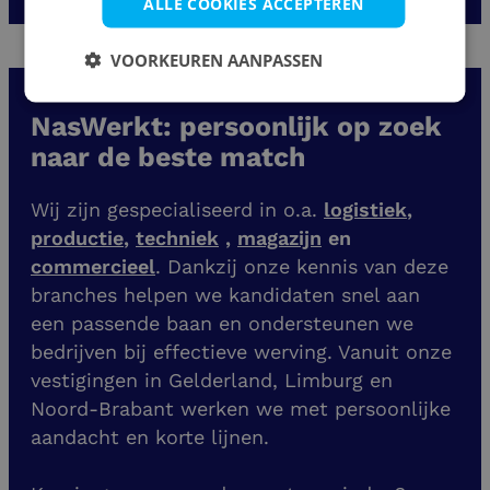
ALLE COOKIES ACCEPTEREN
VOORKEUREN AANPASSEN
NasWerkt: persoonlijk op zoek
naar de beste match
Wij zijn gespecialiseerd in o.a.
logistiek
,
productie
,
techniek
,
magazijn
en
commercieel
. Dankzij onze kennis van deze
branches helpen we kandidaten snel aan
een passende baan en ondersteunen we
bedrijven bij effectieve werving. Vanuit onze
vestigingen
in Gelderland, Limburg en
Noord-Brabant werken we met persoonlijke
aandacht en korte lijnen.