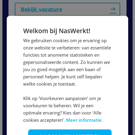
Bekijk vacature
Welkom bij NasWerkt!
Heftruckchauffeur 4 lepels |
2-ploegen
We gebruiken cookies om je ervaring op
onze website te verbeteren: van essentiële
functies tot anonieme statistieken en
Leerdam
gepersonaliseerde content. Zo kunnen we
17,00
-
20,67
per uur
jou zo goed mogelijk aan een baan of
personeel helpen. Je kunt zelf bepalen
38 - 40 uur
welke cookies je toestaat.
Klik op 'Voorkeuren aanpassen' om je
Bekijk vacature
voorkeuren te beheren. Wil je een
optimale ervaring? Kies dan voor ‘Alle
cookies accepteren’.
Meer informatie.
1
2
3
...
11