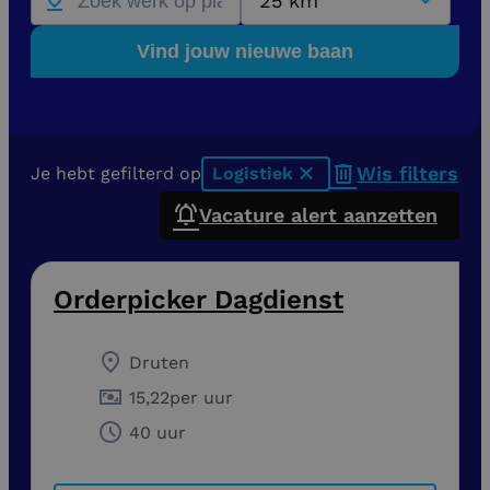
25 km
Vind jouw nieuwe baan
Wis filters
Je hebt gefilterd op
Logistiek
x
Vacature alert aanzetten
Orderpicker Dagdienst
Druten
15,22
per uur
40 uur