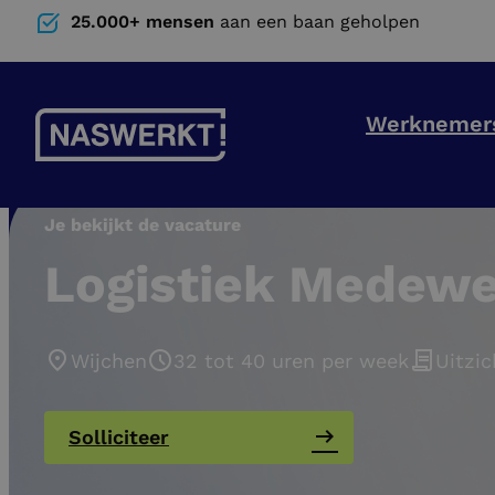
25.000+ mensen
aan een baan geholpen
Werknemer
Je bekijkt de vacature
Logistiek Medewe
Wijchen
32 tot 40 uren per week
Uitzic
Solliciteer