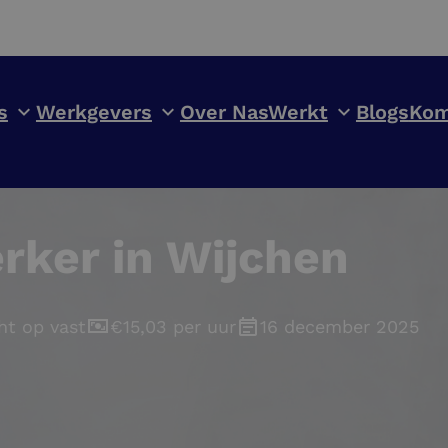
s
Werkgevers
Over NasWerkt
Blogs
Kom
rker in Wijchen
ht op vast
€15,03 per uur
16 december 2025