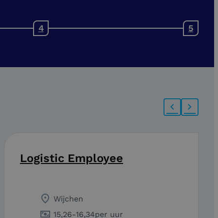
Logistic Employee
Wijchen
15,26
-
16,34
per uur