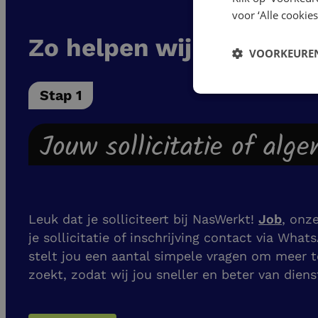
voor ‘Alle cookies
Zo helpen wij jou aan e
VOORKEUREN
Stap 1
Jouw sollicitatie of alg
Leuk dat je solliciteert bij NasWerkt!
Job
, onz
je sollicitatie of inschrijving contact via What
stelt jou een aantal simpele vragen om meer t
zoekt, zodat wij jou sneller en beter van dien