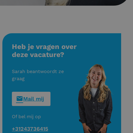
Heb je vragen over
deze vacature?
Sarah beantwoordt ze
graag
Mail mij
Of bel mij op
+31243736415