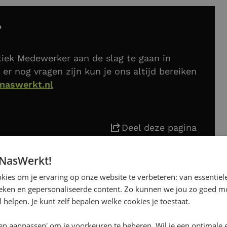
?
iek Medewerker aan de slag te gaan in
 er nog vragen zijn kun je ons altijd bereiken
naswerkt.nl
Deel deze pagina
 NasWerkt!
ies om je ervaring op onze website te verbeteren: van essentiële
uari 2026
ieken en gepersonaliseerde content. Zo kunnen we jou zo goed mo
 helpen. Je kunt zelf bepalen welke cookies je toestaat.
en aanpassen' om je voorkeuren te beheren. Wil je een optimale 