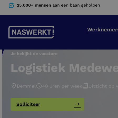
25.000+ mensen
aan een baan geholpen
Werknemer
Je bekijkt de vacature
Logistiek Medewe
Bemmel
40 uren per week
Uitzicht op 
Solliciteer