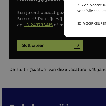
Klik op 'Voorkeur
voor ‘Alle cookies
Ben je enthousiast geworden om als Logist
Bemmel? Dan zijn wij op zoek naar jou! Als 
VOORKEUREN
op
+31243736415
of mail naar
tim@mail.na
Solliciteer
De sluitingsdatum van deze vacature is 16 jan