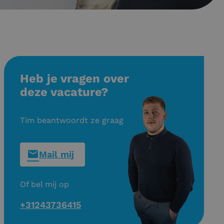
Heb je vragen over
deze vacature?
Tim beantwoordt ze graag
Mail mij
Of bel mij op
+31243736415