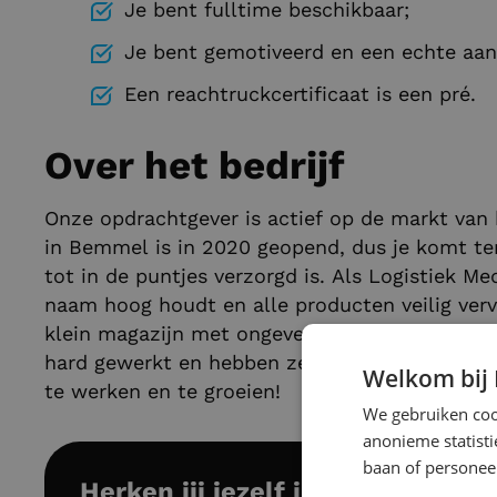
Je bent fulltime beschikbaar;
Je bent gemotiveerd en een echte aan
Een reachtruckcertificaat is een pré.
Over het bedrijf
Onze opdrachtgever is actief op de markt van
in Bemmel is in 2020 geopend, dus je komt te
tot in de puntjes verzorgd is. Als Logistiek Me
naam hoog houdt en alle producten veilig verv
klein magazijn met ongeveer 30 collega's. In di
hard gewerkt en hebben ze oog voor jouw ont
Welkom bij
te werken en te groeien!
We gebruiken cook
anonieme statist
baan of personeel
Herken jij jezelf in deze functie