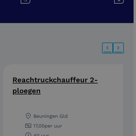
Reachtruckchauffeur 2-
ploegen
Beuningen Gld
17,00
per uur
40 uur