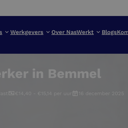
s
Werkgevers
Over NasWerkt
Blogs
Kom
rker in Bemmel
vast
€14,40 - €15,14 per uur
16 december 2025