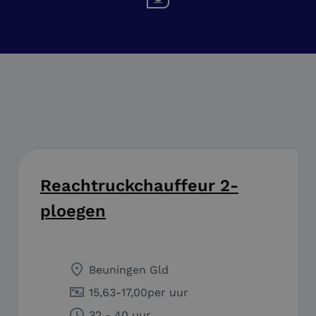
Reachtruckchauffeur 2-
ploegen
Beuningen Gld
15,63
-
17,00
per uur
32 - 40 uur