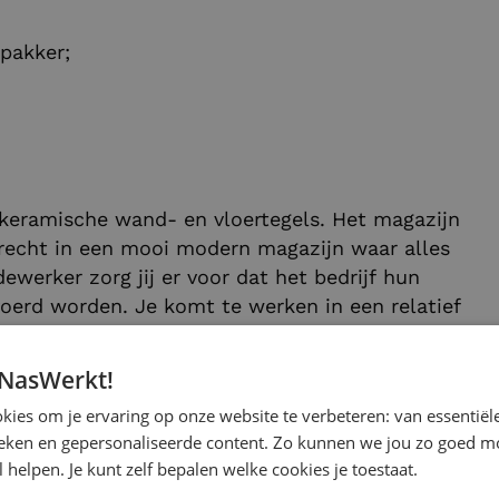
pakker;
 keramische wand- en vloertegels. Het magazijn
recht in een mooi modern magazijn waar alles
dewerker zorg jij er voor dat het bedrijf hun
oerd worden. Je komt te werken in een relatief
t bedrijf hangt een informele sfeer, wordt er
wikkeling. Al met al een mooie omgeving om in
 NasWerkt!
ies om je ervaring op onze website te verbeteren: van essentiële
ieken en gepersonaliseerde content. Zo kunnen we jou zo goed mo
 helpen. Je kunt zelf bepalen welke cookies je toestaat.
?