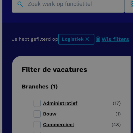
Wis filters
Je hebt gefilterd op
Logistiek
x
Filter de vacatures
Branches
1
Administratief
17
Bouw
1
Commercieel
48