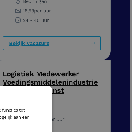
Beuningen
15,58
per uur
24 - 40 uur
Bekijk vacature
Logistiek Medewerker
Voedingsmiddelenindustrie
| 3-ploegendienst
Ochten
 functies tot
gelijk aan een
16,86
-
17,57
per uur
40 uur