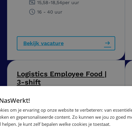
15,58
-
18,54
per uur
16 - 40 uur
Bekijk vacature
Logistics Employee Food |
3-shift
 NasWerkt!
Ochten
ies om je ervaring op onze website te verbeteren: van essentiële
16,86
-
17,57
per uur
ieken en gepersonaliseerde content. Zo kunnen we jou zo goed mo
40 uur
 helpen. Je kunt zelf bepalen welke cookies je toestaat.