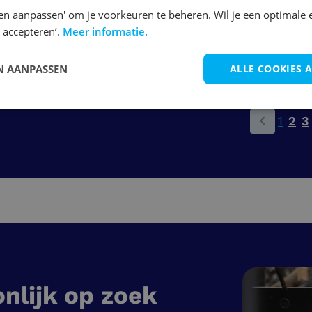
en aanpassen' om je voorkeuren te beheren. Wil je een optimale 
 accepteren’.
Meer informatie.
Bekijk vacature
 AANPASSEN
ALLE COOKIES 
1
2
3
nlijk op zoek