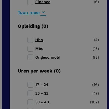
Finance
6
Toon meer
Opleiding
0
Hbo
4
Mbo
13
Ongeschoold
93
Uren per week
0
17 - 24
16
25 - 32
17
33 - 40
107