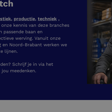
tch
istiek
,
productie
,
techniek
,
j onze kennis van deze branches
en passende baan en
ectieve werving. Vanuit onze
g en Noord-Brabant werken we
e lijnen.
en? Schrijf je in via het
t jou meedenken.