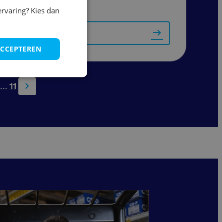
ervaring? Kies dan
Bekijk vacature
ACCEPTEREN
...
11