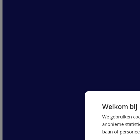
Welkom bij
We gebruiken cook
anonieme statist
baan of personeel