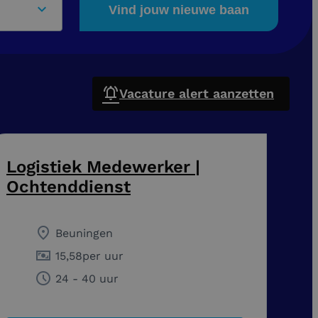
Vind jouw nieuwe baan
Vacature alert aanzetten
Logistiek Medewerker |
Ochtenddienst
Beuningen
15,58
per uur
24 - 40 uur