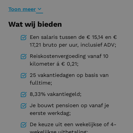
vakmensen! Begrijp hun wensen, geef advies
op maat, stel offertes op en help ze verder
Toon meer
met jouw expertise.
Wat wij bieden
Een salaris tussen de € 15,14 en €
17,21 bruto per uur, inclusief ADV;
Reiskostenvergoeding vanaf 10
kilometer á € 0,21;
25 vakantiedagen op basis van
fulltime;
8,33% vakantiegeld;
Je bouwt pensioen op vanaf je
eerste werkdag;
De keuze uit een wekelijkse of 4-
wekelijkse uitbetaling;