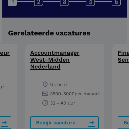
Gerelateerde vacatures
eur
Accountmanager
Fin
West-Midden
Sen
Nederland
Utrecht
ur
3500
-
5000
per maand
32 - 40 uur
Bekijk vacature
Be