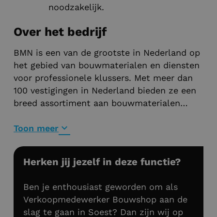
noodzakelijk.
Over het bedrijf
BMN is een van de grootste in Nederland op
het gebied van bouwmaterialen en diensten
voor professionele klussers. Met meer dan
100 vestigingen in Nederland bieden ze een
breed assortiment aan bouwmaterialen
zoals hout, ijzerwaren, tegels en
gereedschap, met de focus op het leveren
Toon meer
van kwaliteit en service.
Herken jij jezelf in deze functie?
Ben je enthousiast geworden om als
Verkoopmedewerker Bouwshop aan de
slag te gaan in Soest? Dan zijn wij op