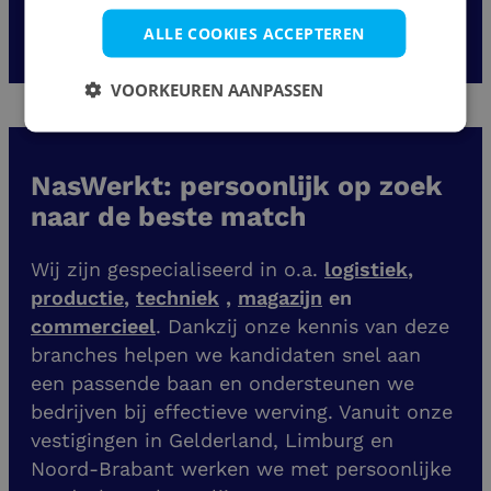
1
2
3
...
5
ALLE COOKIES ACCEPTEREN
VOORKEUREN AANPASSEN
NasWerkt: persoonlijk op zoek
naar de beste match
Wij zijn gespecialiseerd in o.a.
logistiek
,
productie
,
techniek
,
magazijn
en
commercieel
. Dankzij onze kennis van deze
branches helpen we kandidaten snel aan
een passende baan en ondersteunen we
bedrijven bij effectieve werving. Vanuit onze
vestigingen
in Gelderland, Limburg en
Noord-Brabant werken we met persoonlijke