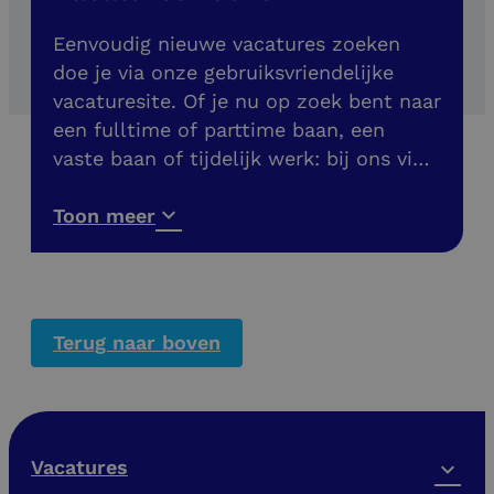
Eenvoudig nieuwe vacatures zoeken
doe je via onze gebruiksvriendelijke
vacaturesite. Of je nu op zoek bent naar
een fulltime of parttime baan, een
vaste baan of tijdelijk werk: bij ons vind
je meer dan 200 banen in de buurt. Ook
vacatures zonder diploma!
Toon meer
Terug naar boven
Vacatures