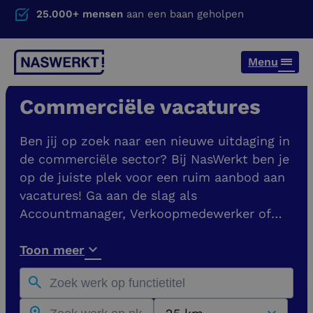
25.000+ mensen
aan een baan geholpen
Menu
Commerciële vacatures
Ben jij op zoek naar een nieuwe uitdaging in
de commerciële sector? Bij NasWerkt ben je
op de juiste plek voor een ruim aanbod aan
vacatures! Ga aan de slag als
Accountmanager, Verkoopmedewerker of
Commercieel Medewerker Binnendienst. Je
vindt hier vacatures bij opdrachtgevers in
Toon meer
heel Nederland, zoals in Nijmegen, Utrecht,
Den Haag, Eindhoven en Den Bosch.