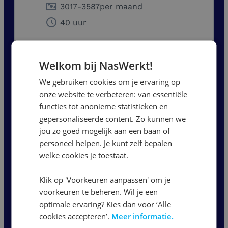
3017
-
3587
per maand
40 uur
Bekijk vacature
Welkom bij NasWerkt!
We gebruiken cookies om je ervaring op
onze website te verbeteren: van essentiële
Verkoopmedewerker Bakkerij
functies tot anonieme statistieken en
gepersonaliseerde content. Zo kunnen we
Nijmegen
jou zo goed mogelijk aan een baan of
personeel helpen. Je kunt zelf bepalen
14,99
per uur
welke cookies je toestaat.
32 uur
Klik op 'Voorkeuren aanpassen' om je
voorkeuren te beheren. Wil je een
Bekijk vacature
optimale ervaring? Kies dan voor ‘Alle
cookies accepteren’.
Meer informatie.