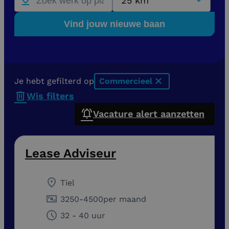
25 km
Vind jouw nieuwe baan
Je hebt gefilterd op
Commercieel
x
Wis filters
Vacature alert aanzetten
Lease Adviseur
Tiel
3250
-
4500
per maand
32 - 40 uur