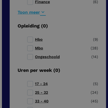
Finance
6
Toon meer
Opleiding
0
Hbo
9
Mbo
28
Ongeschoold
14
Uren per week
0
17 - 24
5
25 - 32
24
33 - 40
45