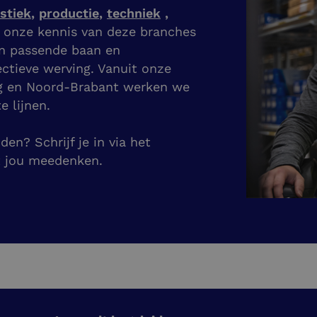
istiek
,
productie
,
techniek
,
j onze kennis van deze branches
en passende baan en
ectieve werving. Vanuit onze
g en Noord-Brabant werken we
e lijnen.
en? Schrijf je in via het
t jou meedenken.