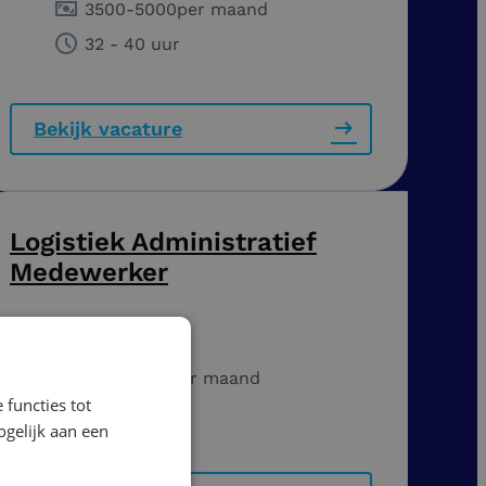
3500
-
5000
per maand
32 - 40 uur
Bekijk vacature
Logistiek Administratief
Medewerker
Zwaag
3017
-
3587
per maand
 functies tot
40 uur
gelijk aan een