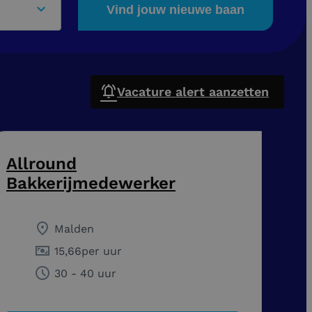
Vind jouw nieuwe baan
Vacature alert aanzetten
Allround
Bakkerijmedewerker
Malden
15,66
per uur
30 - 40 uur