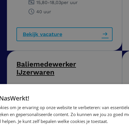
15,80
-
18,03
per uur
40 uur
Bekijk vacature
Baliemedewerker
IJzerwaren
Sint-Oedenrode
 NasWerkt!
15,80
-
18,03
per uur
ies om je ervaring op onze website te verbeteren: van essentiële
40 uur
ieken en gepersonaliseerde content. Zo kunnen we jou zo goed mo
 helpen. Je kunt zelf bepalen welke cookies je toestaat.