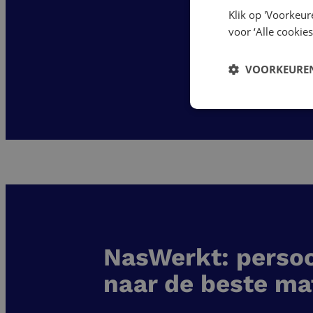
Klik op 'Voorkeur
voor ‘Alle cookies
VOORKEUREN
NasWerkt: persoo
naar de beste ma