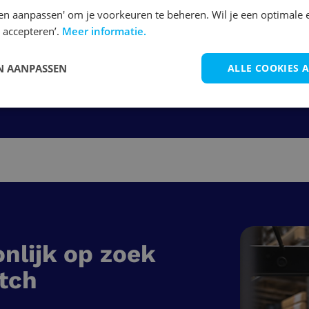
Bekijk vacature
en aanpassen' om je voorkeuren te beheren. Wil je een optimale 
 accepteren’.
Meer informatie.
 AANPASSEN
ALLE COOKIES 
1
2
3
nlijk op zoek
tch