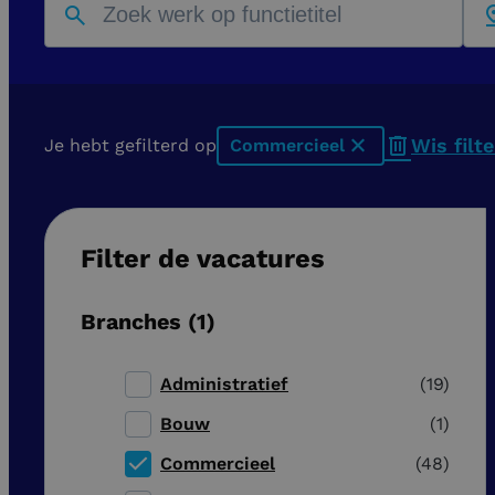
Wis filt
Je hebt gefilterd op
Commercieel
x
Filter de vacatures
Branches
1
Administratief
19
Bouw
1
Commercieel
48