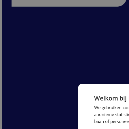
Welkom bij
We gebruiken cook
anonieme statist
baan of personeel