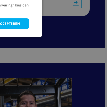
Bekijk vacature
ervaring? Kies dan
ACCEPTEREN
...
5