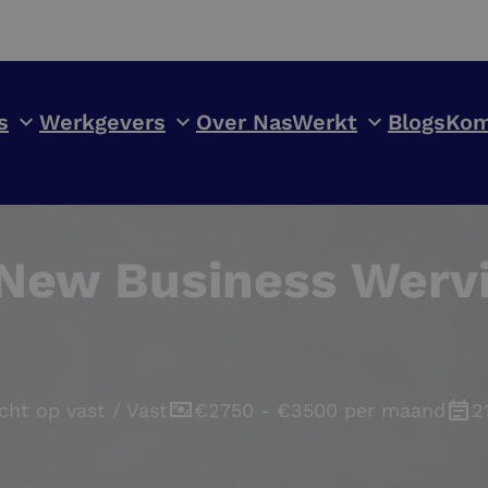
s
Werkgevers
Over NasWerkt
Blogs
Kom
ew Business Wervin
cht op vast / Vast
€2750 - €3500 per maand
2