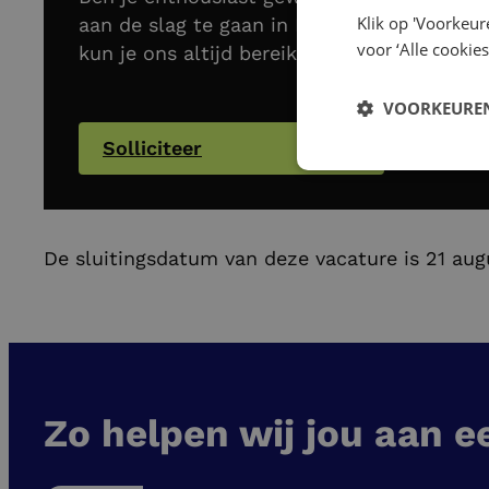
Klik op 'Voorkeur
aan de slag te gaan in Nijmegen? Dan zijn w
voor ‘Alle cookies
kun je ons altijd bereiken op
+3168022925
VOORKEUREN
Solliciteer
De sluitingsdatum van deze vacature is 21 au
Zo helpen wij jou aan e