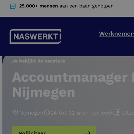
25.000+ mensen
aan een baan geholpen
Werknemer
Je bekijkt de vacature
Accountmanager N
Nijmegen
Nijmegen
24 tot 32 uren per week
Uitzi
Solliciteer