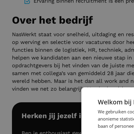
Ervaring binnen recruitment is een pré
Over het bedrijf
NasWerkt staat voor snelheid, uitdaging en resu
op werving en selectie voor vacatures door he
functies binnen de logistiek, HR, techniek, a
helpen we kandidaten aan een nieuwe stap in
opdrachtgevers bij het vinden van de juiste me
samen met collega’s van gemiddeld 28 jaar die 
wereld hebben. Maar is het dan all work and n
vinden we net zo belangrijk. Van leuke uitjes to
Welkom bij
We gebruiken cook
Herken jij jezelf in deze functie
anonieme statist
baan of personeel
Ben je enthousiast geworden om als Acco