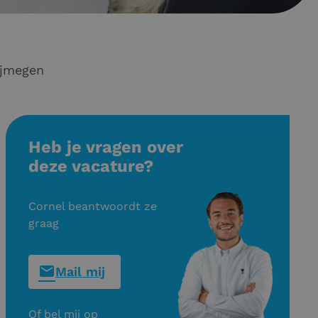
ness Werving & Selectie in Nijmegen
Heb je vragen over
deze vacature?
Cornel beantwoordt ze
graag
Mail mij
Of bel mij op