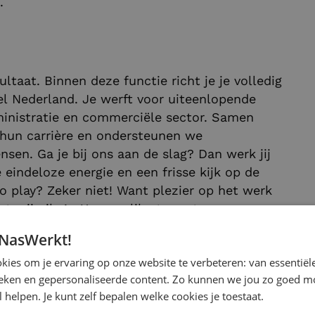
.
ltaat. Binnen deze functie richt je je volledig
el Nederland. Je werft voor uiteenlopende
dministratie en commerciële sector. Samen
 hun carrière en ondersteunen we
nsen. Ga je bij ons aan de slag? Dan werk jij
eindeloze energie en een frisse kijk op de
o play? Zeker niet! Want plezier op het werk
t vrijmibo’s. Yes, we like to party.
 NasWerkt!
ies om je ervaring op onze website te verbeteren: van essentiële
?
ieken en gepersonaliseerde content. Zo kunnen we jou zo goed mo
 helpen. Je kunt zelf bepalen welke cookies je toestaat.
untmanager New Business Werving & Selectie