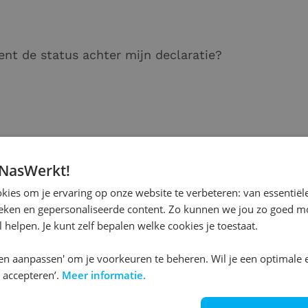
nt de status achter mijn declaratie?
 NasWerkt!
ies om je ervaring op onze website te verbeteren: van essentiële
ieken en gepersonaliseerde content. Zo kunnen we jou zo goed mo
 helpen. Je kunt zelf bepalen welke cookies je toestaat.
rknemers
Voor werkgevers
en aanpassen' om je voorkeuren te beheren. Wil je een optimale 
sollicitatie
Personeel gezocht d
 accepteren’.
Meer informatie.
taling salaris
Uitzenden