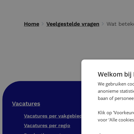
Home
Veelgestelde vragen
Wat beteke
Welkom bij
We gebruiken cook
anonieme statist
baan of personeel
Vacatures
Voor we
Klik op 'Voorkeur
Vacatures per vakgebied
Open 
voor ‘Alle cookies
Vacatures per regio
Uitbe