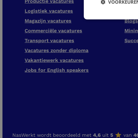
Productie vacatures
Verzu
VOORKEUREN
Logistiek vacatures
Grati
Magazijn vacatures
Blogs
Commerciële vacatures
Mini
Transport vacatures
Succ
Vacatures zonder diploma
Vakantiewerk vacatures
Jobs for English speakers
NasWerkt wordt beoordeeld met
4,6
uit
5
van
4