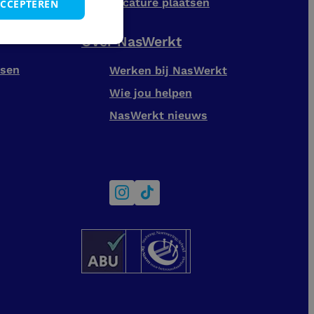
Vacature plaatsen
ACCEPTEREN
Over NasWerkt
tsen
Werken bij NasWerkt
Wie jou helpen
NasWerkt nieuws