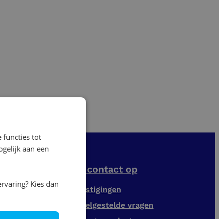
 functies tot
gelijk aan een
Neem contact op
ervaring? Kies dan
iensten
Vestigingen
Veelgestelde vragen