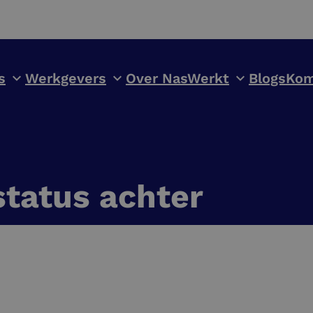
s
Werkgevers
Over NasWerkt
Blogs
Kom
status achter