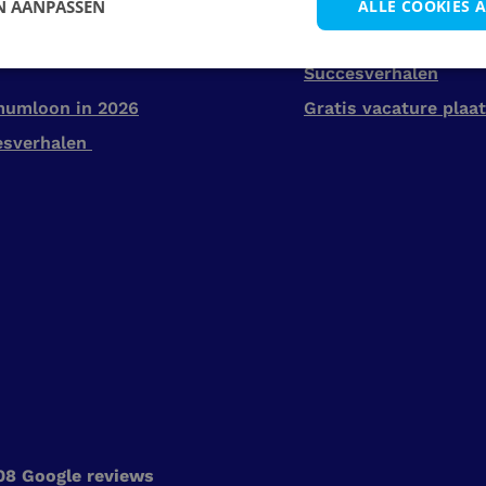
improtocol
Werving & Selectie
 AANPASSEN
ALLE COOKIES 
s cv-maker
Detachering
Succesverhalen
mumloon in 2026
Gratis vacature plaa
esverhalen
08 Google reviews