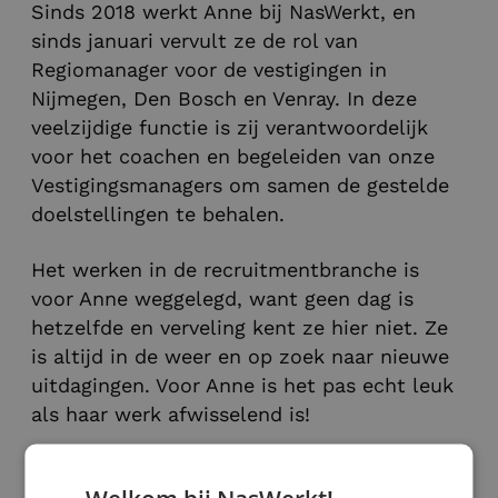
Sinds 2018 werkt Anne bij NasWerkt, en
sinds januari vervult ze de rol van
Regiomanager voor de vestigingen in
Nijmegen, Den Bosch en Venray. In deze
veelzijdige functie is zij verantwoordelijk
voor het coachen en begeleiden van onze
Vestigingsmanagers om samen de gestelde
doelstellingen te behalen.
Het werken in de recruitmentbranche is
voor Anne weggelegd, want geen dag is
hetzelfde en verveling kent ze hier niet. Ze
is altijd in de weer en op zoek naar nieuwe
uitdagingen. Voor Anne is het pas echt leuk
als haar werk afwisselend is!