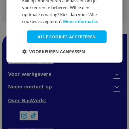
Klik op 'Voorkeuren aanpassen' om je
voorkeuren te beheren. Wil je een
optimale ervaring? Kies dan voor ‘Alle
cookies accepteren’.
Meer informatie.
ALLE COOKIES ACCEPTEREN
Vacatures
VOORKEUREN AANPASSEN
Voor werknemers
Voor werkgevers
Neem contact op
Over NasWerkt