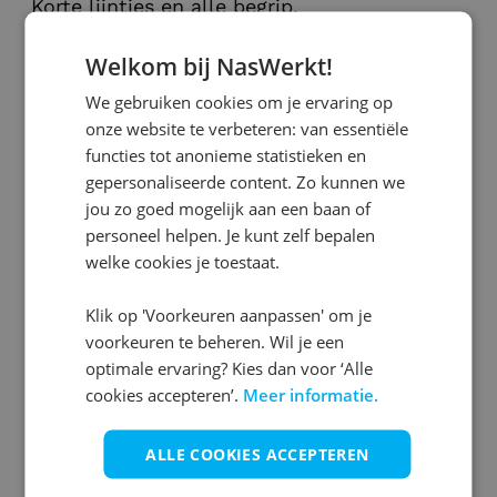
Korte lijntjes en alle begrip.
Ik kan zeggen dat ik nu helemaal op mijn
Welkom bij NasWerkt!
plek zit en een heerlijke start heb gemaakt
We gebruiken cookies om je ervaring op
bij mijn nieuwe werkgever dankzij Cornel
onze website te verbeteren: van essentiële
van NasWerkt”
functies tot anonieme statistieken en
gepersonaliseerde content. Zo kunnen we
Ben jij op zoek naar een nieuwe
jou zo goed mogelijk aan een baan of
uitdaging? Check onze
personeel helpen. Je kunt zelf bepalen
welke cookies je toestaat.
vacatures!
Klik op 'Voorkeuren aanpassen' om je
Bekijk vacatures
voorkeuren te beheren. Wil je een
optimale ervaring? Kies dan voor ‘Alle
cookies accepteren’.
Meer informatie.
Tijd voor een nieuwe baan?
ALLE COOKIES ACCEPTEREN