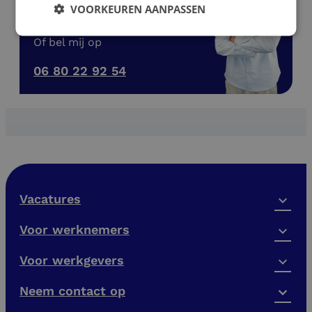
Mail mij
VOORKEUREN AANPASSEN
Of bel mij op
06 80 22 92 54
Vacatures
Voor werknemers
Voor werkgevers
Neem contact op