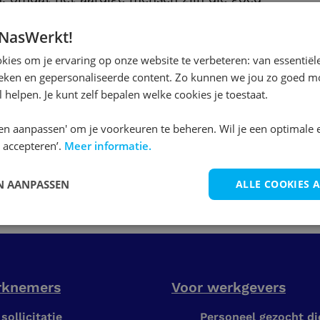
problemen. Ze doen hun best om alles zo goed
 NasWerkt!
m."
ies om je ervaring op onze website te verbeteren: van essentiële
 Nabuurs? Check hier de
ieken en gepersonaliseerde content. Zo kunnen we jou zo goed mo
 helpen. Je kunt zelf bepalen welke cookies je toestaat.
en aanpassen' om je voorkeuren te beheren. Wil je een optimale 
 accepteren’.
Meer informatie.
et Magazijn
 AANPASSEN
ALLE COOKIES 
rknemers
Voor werkgevers
sollicitatie
Personeel gezocht d