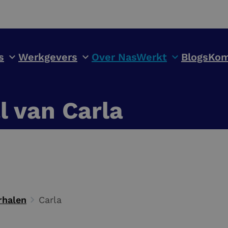
s
Werkgevers
Over NasWerkt
Blogs
Kom
l van Carla
rhalen
Carla