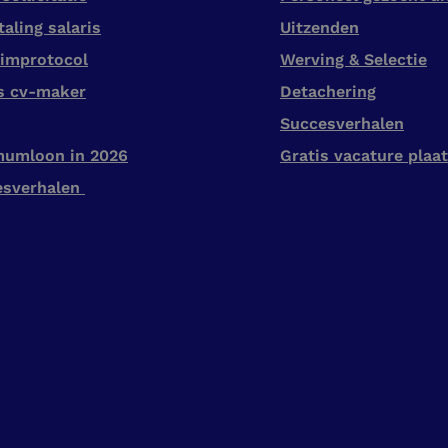
taling salaris
Uitzenden
improtocol
Werving & Selectie
s cv-maker
Detachering
Succesverhalen
mumloon in 2026
Gratis vacature plaa
esverhalen