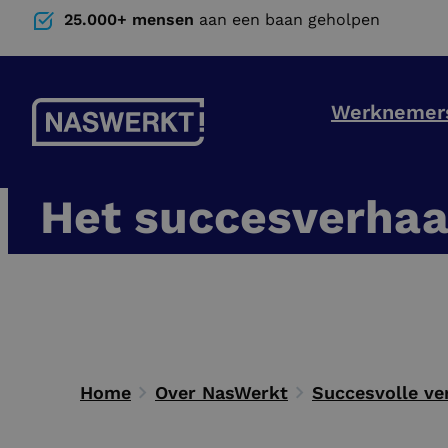
25.000+ mensen
aan een baan geholpen
Werknemer
Het succesverhaa
Inpakmedewerker bij Euroflor in Horst
Home
Over NasWerkt
Succesvolle ve