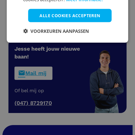
Werken bij Nabuurs
ALLE COOKIES ACCEPTEREN
Werken in het Magazijn
VOORKEUREN AANPASSEN
Jesse heeft jouw nieuwe
baan!
Mail mij
Of bel mij op
(047) 8729170