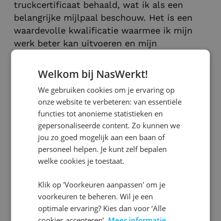
truckcertificaat behaald, wat ik als een
belangrijke mijlpaal beschouw. Het is een
waardevolle kwalificatie waarmee ik mijn
werk beter kan uitvoeren en mijn
ontwikkeling kan laten zien.
Welkom bij NasWerkt!
Voor nu ligt mijn focus op het goed
We gebruiken cookies om je ervaring op
uitvoeren van mijn werk en het opbouwen
onze website te verbeteren: van essentiële
van stabiele ervaring in de magazijnsector.
functies tot anonieme statistieken en
Ik zou NasWerkt zeker aanbevelen aan
gepersonaliseerde content. Zo kunnen we
anderen, omdat ze echt met je meedenken
jou zo goed mogelijk aan een baan of
en je ondersteunen bij het vinden van
personeel helpen. Je kunt zelf bepalen
passend werk.
welke cookies je toestaat.
Wil jij ook aan de slag Nabuurs?
Klik op 'Voorkeuren aanpassen' om je
Check hier de vacatures!
voorkeuren te beheren. Wil je een
optimale ervaring? Kies dan voor ‘Alle
cookies accepteren’.
Meer informatie.