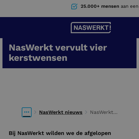
25.000+ mensen
aan een
NasWerkt vervult vier
kerstwensen
17 mei 2024
Nieuws
Nina Smits
NasWerkt nieuws
NasWerkt
vervult vier
kerstwensen
Bij NasWerkt wilden we de afgelopen