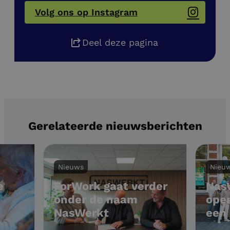
Volg ons op Instagram
Deel deze pagina
Gerelateerde nieuwsberichten
Nieu
Nieuws
Nas
ForWork gaat verder
e
ope
onder de naam
een
NasWerkt