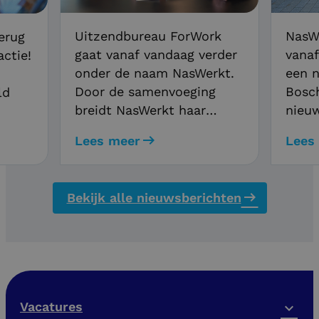
NasW
Uitzendbureau ForWork
erug
vanaf
gaat vanaf vandaag verder
ctie!
een n
onder de naam NasWerkt.
Bosch
Door de samenvoeging
ld
nieu
breidt NasWerkt haar
met e
netwerk verder uit en
nd de
Lees meer
Lees
voor
ontstaan er meer
Bekij
mogelijkheden voor
len
hier!
opdrachtgevers en
t
Bekijk alle nieuwsberichten
kandidaten, waaronder
 voor
meer personeel, meer
mte
vacatures en een groter
serviceteam.
Vacatures